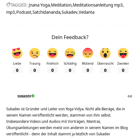
TAGGED:
Jnana Yoga
Meditation
Meditationsanleitung mp3
mp3
Podcast
Satchidananda
Sukadev
Vedanta
Dein Feedback?
Liebe
Traurig
Fröhlich
Schläfrig
Wütend
Überrascht
Zwinker
0
0
0
0
0
0
0
SUKADEV
Sukadev ist Gründer und Leiter von Yoga Vidya. Nicht alle Beiräge, die in
seinem Namen veröffentlicht werden, stammen von ihm selbst.
Insbesondere Videos und Audios mit Vorträgen, Mantras,
Übungsanleitungen werden meist von anderen in seinem Namen im Blog
veröffentlicht - denn der Inhalt stammt ja letztlich von Sukadev