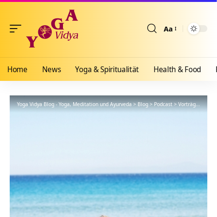
Aa
Größenänderun
Home
News
Yoga & Spiritualität
Health & Food
Yoga Vidya Blog - Yoga, Meditation und Ayurveda
>
Blog
>
Podcast
>
Vorträge
>
Jnana