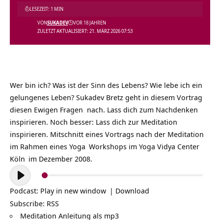
LESEZEIT: 1 MIN
VON
SUKADEV
VOR 18 JAHREN
ZULETZT AKTUALISIERT: 21. MÄRZ 2026 07:53
Wer bin ich? Was ist der Sinn des Lebens? Wie lebe ich ein
gelungenes Leben? Sukadev Bretz geht in diesem Vortrag
diesen Ewigen Fragen nach. Lass dich zum Nachdenken
inspirieren. Noch besser: Lass dich zur
Meditation
inspirieren. Mitschnitt eines Vortrags nach der Meditation
im Rahmen eines
Yoga
Workshops im
Yoga Vidya Center
Köln
im Dezember 2008.
Audio-
Player
Podcast:
Play in new window
|
Download
Subscribe:
RSS
Meditation Anleitung als mp3