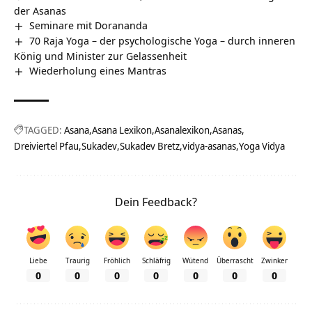
der Asanas
Seminare mit Dorananda
70 Raja Yoga – der psychologische Yoga – durch inneren
König und Minister zur Gelassenheit
Wiederholung eines Mantras
TAGGED:
Asana
Asana Lexikon
Asanalexikon
Asanas
Dreiviertel Pfau
Sukadev
Sukadev Bretz
vidya-asanas
Yoga Vidya
Dein Feedback?
Liebe
Traurig
Fröhlich
Schläfrig
Wütend
Überrascht
Zwinker
0
0
0
0
0
0
0