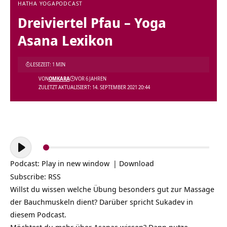
HATHA YOGA
PODCAST
Dreiviertel Pfau – Yoga
Asana Lexikon
LESEZEIT: 1 MIN
VON
OMKARA
VOR 6 JAHREN
ZULETZT AKTUALISIERT: 14. SEPTEMBER 2021 20:44
Audio-
Player
Podcast:
Play in new window
|
Download
Subscribe:
RSS
Willst du wissen welche Übung besonders gut zur Massage
der Bauchmuskeln dient? Darüber spricht Sukadev in
diesem Podcast.