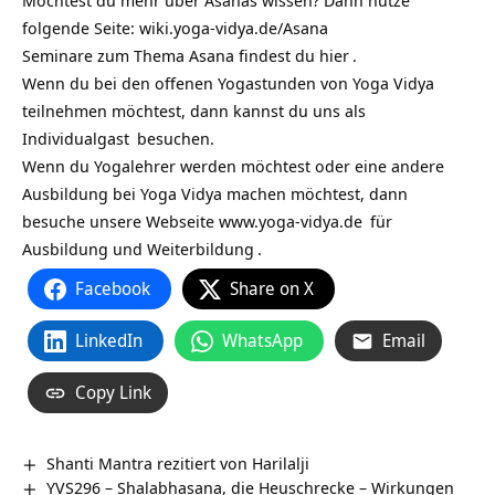
Möchtest du mehr über Asanas wissen? Dann nutze
folgende Seite:
wiki.yoga-vidya.de/Asana
Seminare zum Thema Asana findest du
hier
.
Wenn du bei den offenen Yogastunden von Yoga Vidya
teilnehmen möchtest, dann kannst du uns als
Individualgast
besuchen.
Wenn du Yogalehrer werden möchtest oder eine andere
Ausbildung bei Yoga Vidya machen möchtest, dann
besuche unsere Webseite
www.yoga-vidya.de
für
Ausbildung und Weiterbildung
.
Facebook
Share on X
LinkedIn
WhatsApp
Email
Copy Link
Shanti Mantra rezitiert von Harilalji
YVS296 – Shalabhasana, die Heuschrecke – Wirkungen