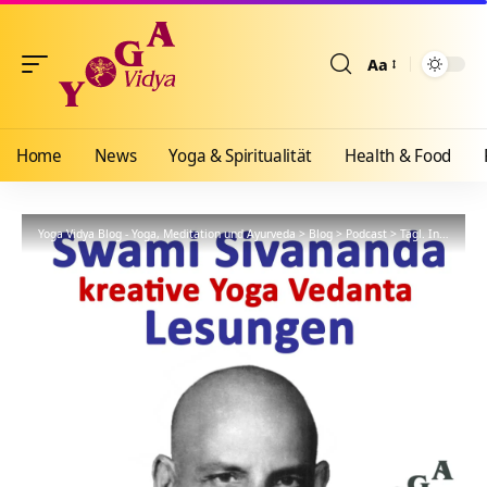
Aa
Größenänderun
Home
News
Yoga & Spiritualität
Health & Food
Yoga Vidya Blog - Yoga, Meditation und Ayurveda
>
Blog
>
Podcast
>
Tägl. Inspiration