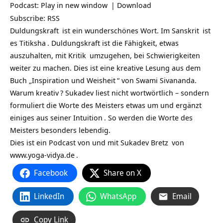
Podcast:
Play in new window
|
Download
Subscribe:
RSS
Duldungskraft
ist ein wunderschönes Wort. Im
Sanskrit
ist
es
Titiksha
. Duldungskraft ist die Fähigkeit, etwas
auszuhalten, mit
Kritik
umzugehen, bei Schwierigkeiten
weiter zu machen. Dies ist eine kreative Lesung aus dem
Buch „
Inspiration und Weisheit
“ von Swami Sivananda.
Warum
kreativ
? Sukadev liest nicht wortwörtlich – sondern
formuliert die Worte des Meisters etwas um und ergänzt
einiges aus seiner
Intuition
. So werden die Worte des
Meisters besonders lebendig.
Dies ist ein Podcast von und mit
Sukadev Bretz
von
www.yoga-vidya.de
.
Facebook
Share on X
LinkedIn
WhatsApp
Email
Copy Link