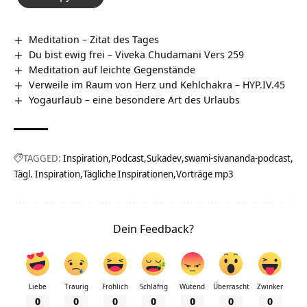
Meditation – Zitat des Tages
Du bist ewig frei – Viveka Chudamani Vers 259
Meditation auf leichte Gegenstände
Verweile im Raum von Herz und Kehlchakra – HYP.IV.45
Yogaurlaub – eine besondere Art des Urlaubs
TAGGED:
Inspiration
Podcast
Sukadev
swami-sivananda-podcast
Tägl. Inspiration
Tägliche Inspirationen
Vorträge mp3
Dein Feedback?
Liebe
Traurig
Fröhlich
Schläfrig
Wütend
Überrascht
Zwinker
0
0
0
0
0
0
0