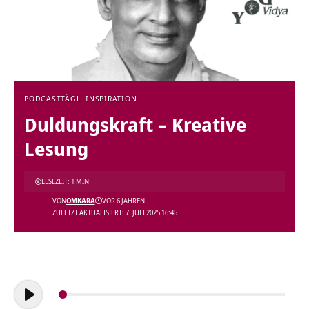
PODCAST
TÄGL. INSPIRATION
Duldungskraft – Kreative
Lesung
LESEZEIT: 1 MIN
VON
OMKARA
VOR 6 JAHREN
ZULETZT AKTUALISIERT: 7. JULI 2025 16:45
Audio-
Player