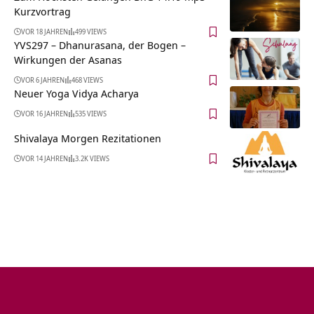
Kurzvortrag
VOR 18 JAHREN
499 VIEWS
YVS297 – Dhanurasana, der Bogen –
Wirkungen der Asanas
VOR 6 JAHREN
468 VIEWS
Neuer Yoga Vidya Acharya
VOR 16 JAHREN
535 VIEWS
Shivalaya Morgen Rezitationen
VOR 14 JAHREN
3.2K VIEWS