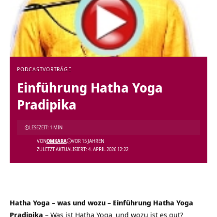
PODCAST
VORTRÄGE
Einführung Hatha Yoga
Pradipika
LESEZEIT: 1 MIN
VON
OMKARA
VOR 15 JAHREN
ZULETZT AKTUALISIERT: 4. APRIL 2026 12:22
Hatha Yoga – was und wozu – Einführung Hatha Yoga
Pradipika
– Was ist
Hatha Yoga
und wozu ist es gut?