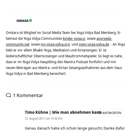
OMKARA
Omkara ist Mitglied im Social Media Team bei Yoga Vidya Bad Meinberg. Er
betreut die Yoga Vidya Communities
kinder-yoga.cc
sowie
ayurveda-
community.net
sowie
my.yoga-vidya.org
und
mein.yoga-vidya.de
- An Yoga
liebt er vor allem Bhakti-Yoga, Meditation und Kirtansingen. Er ist
leidenschaftlicher Obertonsänger und Maultrommelspieler. So liegt es nahe,
dass er im Yoga Vidya Hauptblog den Mantra Podcast fortführt und mit
neuen Beiträgen aus Mantra- und Kirtan Gesangsaufnahmen aus dem Haus
Yoga Vidya in Bad Meinberg bereichert.
1 Kommentar
Timo Kühne | Wie man abnehmen kann
ANTWORTEN
12. August 2011 um 15:56 Uhr
Genau danach habe ich schon lange gesucht. Danke dafür