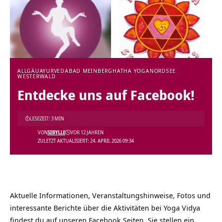
ALLGÄU
AYURVEDA
BAD MEINBERG
HATHA YOGA
NORDSEE
WESTERWALD
Entdecke uns auf Facebook!
LESEZEIT: 3 MIN
VON
SIBYLLE
VOR 12 JAHREN
ZULETZT AKTUALISIERT: 24. APRIL 2026 09:34
Aktuelle Informationen, Veranstaltungshinweise, Fotos und
interessante Berichte über die Aktivitäten bei
Yoga Vidya
findest du auf unseren Facebook Seiten. Sie stellen ein