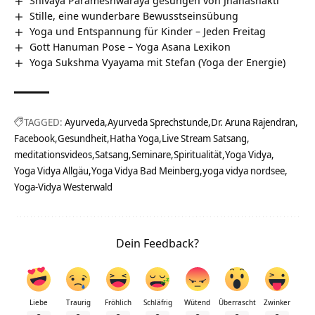
Shivaya Parameshwaraya gesungen von Jnanashakti
Stille, eine wunderbare Bewusstseinsübung
Yoga und Entspannung für Kinder – Jeden Freitag
Gott Hanuman Pose – Yoga Asana Lexikon
Yoga Sukshma Vyayama mit Stefan (Yoga der Energie)
TAGGED:
Ayurveda
Ayurveda Sprechstunde
Dr. Aruna Rajendran
Facebook
Gesundheit
Hatha Yoga
Live Stream Satsang
meditationsvideos
Satsang
Seminare
Spiritualität
Yoga Vidya
Yoga Vidya Allgäu
Yoga Vidya Bad Meinberg
yoga vidya nordsee
Yoga-Vidya Westerwald
Dein Feedback?
Liebe
Traurig
Fröhlich
Schläfrig
Wütend
Überrascht
Zwinker