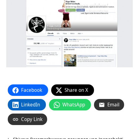
Facebook
Share on X
LinkedIn
WhatsApp
Email
Copy Link