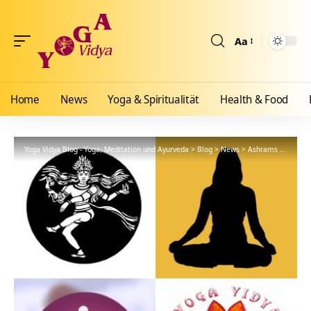
Aa
Größenänderun
Home
News
Yoga & Spiritualität
Health & Food
Yoga Vidya Blog - Yoga, Meditation und Ayurveda
>
Blog
>
News
>
Ashrams
>
Allgäu