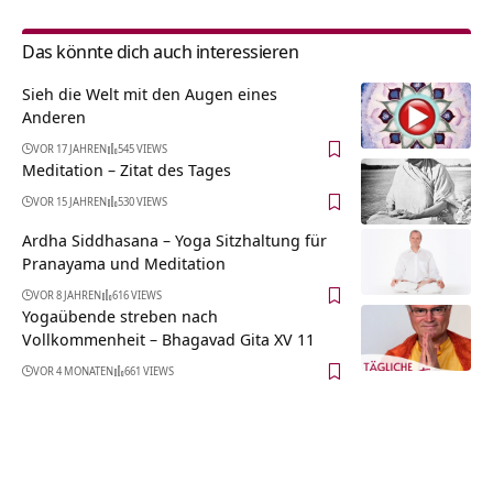
Das könnte dich auch interessieren
Sieh die Welt mit den Augen eines
Anderen
VOR 17 JAHREN
545 VIEWS
Meditation – Zitat des Tages
VOR 15 JAHREN
530 VIEWS
Ardha Siddhasana – Yoga Sitzhaltung für
Pranayama und Meditation
VOR 8 JAHREN
616 VIEWS
Yogaübende streben nach
Vollkommenheit – Bhagavad Gita XV 11
VOR 4 MONATEN
661 VIEWS