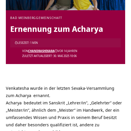
BAD MEINBERG
GEMEINSCHAFT
Ernennung zum Acharya
LESEZEIT: 1 MIN
VON
CHANDRASHEKARA
VOR 14 JAHREN
ZULETZT AKTUALISIERT: 30. MAI 2025 10:06
Venkatesha wurde in der letzten Sevaka-Versammlung
zum
Acharya
ernannt.
Acharya
bedeutet im Sanskrit „Lehrer/in“, „Gelehrter“ oder
„Meister/in“, ähnlich dem „Meister“ im Handwerk, der ein
umfassendes Wissen und Praxis in seinem Beruf besitzt
und daher besonders qualifiziert ist, andere zu