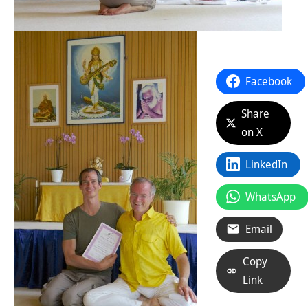
Facebook
Share
on X
LinkedIn
WhatsApp
Email
Copy
Link