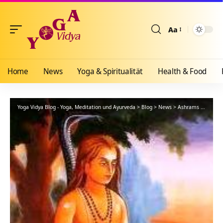
Aa
Größenänderun
Home
News
Yoga & Spiritualität
Health & Food
Yoga Vidya Blog - Yoga, Meditation und Ayurveda
>
Blog
>
News
>
Ashrams
>
Bad Me