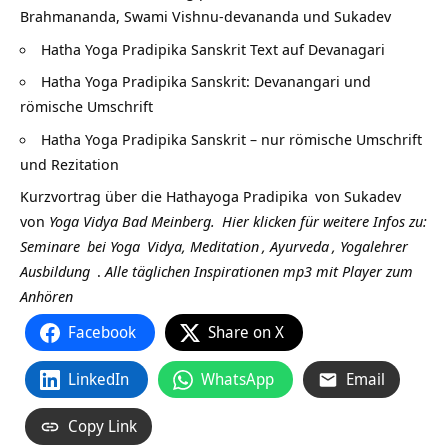
Brahmananda, Swami Vishnu-devananda und Sukadev
Hatha Yoga Pradipika Sanskrit Text auf Devanagari
Hatha Yoga Pradipika Sanskrit: Devanangari und
römische Umschrift
Hatha Yoga Pradipika Sanskrit – nur römische Umschrift
und Rezitation
Kurzvortrag über die
Hathayoga Pradipika
von
Sukadev
von
Yoga Vidya Bad Meinberg.
Hier klicken für weitere Infos zu:
Seminare
bei
Yoga
Vidya,
Meditation
,
Ayurveda
,
Yogalehrer
Ausbildung
.
Alle täglichen Inspirationen mp3 mit Player zum
Anhören
Facebook
Share on X
LinkedIn
WhatsApp
Email
Copy Link