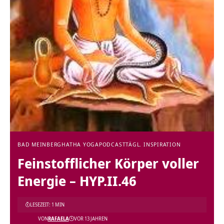
BAD MEINBERG
HATHA YOGA
PODCAST
TÄGL. INSPIRATION
Feinstofflicher Körper voller
Energie – HYP.II.46
LESEZEIT: 1 MIN
VON
RAFAELA
VOR 13 JAHREN