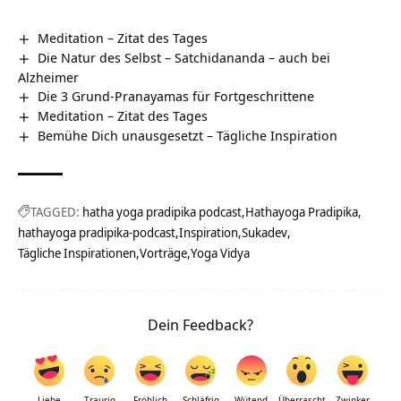
Meditation – Zitat des Tages
Die Natur des Selbst – Satchidananda – auch bei
Alzheimer
Die 3 Grund-Pranayamas für Fortgeschrittene
Meditation – Zitat des Tages
Bemühe Dich unausgesetzt – Tägliche Inspiration
TAGGED:
hatha yoga pradipika podcast
Hathayoga Pradipika
hathayoga pradipika-podcast
Inspiration
Sukadev
Tägliche Inspirationen
Vorträge
Yoga Vidya
Dein Feedback?
Liebe
Traurig
Fröhlich
Schläfrig
Wütend
Überrascht
Zwinker