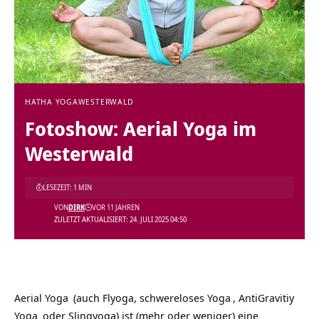
HATHA YOGA
WESTERWALD
Fotoshow: Aerial Yoga im
Westerwald
LESEZEIT: 1 MIN
VON
DIRK
VOR 11 JAHREN
ZULETZT AKTUALISIERT: 24. JULI 2025 04:50
Aerial Yoga
(auch Flyoga, schwereloses
Yoga
, AntiGravitiy
Yoga
oder Slingyoga) ist (mehr oder weniger) eine