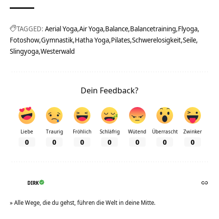
TAGGED:
Aerial Yoga
Air Yoga
Balance
Balancetraining
Flyoga
Fotoshow
Gymnastik
Hatha Yoga
Pilates
Schwerelosigkeit
Seile
Slingyoga
Westerwald
Dein Feedback?
Liebe
Traurig
Fröhlich
Schläfrig
Wütend
Überrascht
Zwinker
0
0
0
0
0
0
0
DIRK
» Alle Wege, die du gehst, führen die Welt in deine Mitte.