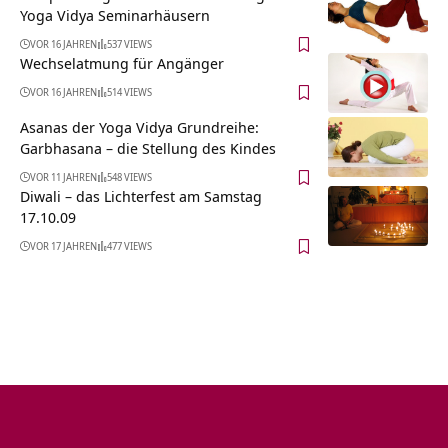
Yoga Vidya Seminarhäusern
VOR 16 JAHREN
537 VIEWS
Wechselatmung für Angänger
VOR 16 JAHREN
514 VIEWS
Asanas der Yoga Vidya Grundreihe:
Garbhasana – die Stellung des Kindes
VOR 11 JAHREN
548 VIEWS
Diwali – das Lichterfest am Samstag
17.10.09
VOR 17 JAHREN
477 VIEWS