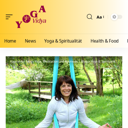
Aa
Größenänderun
Home
News
Yoga & Spiritualität
Health & Food
Yoga Vidya Blog - Yoga, Meditation und Ayurveda
>
Blog
>
Yoga & Spiritualität
>
Hath