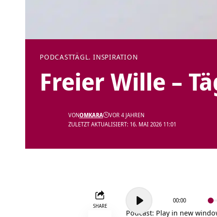
PODCAST
TÄGL. INSPIRATION
Freier Wille – T
VON
OMKARA
VOR 4 JAHREN
ZULETZT AKTUALISIERT: 16. MAI 2026 11:01
Audio-
00:00
Player
SHARE
Podcast:
Play in new wind