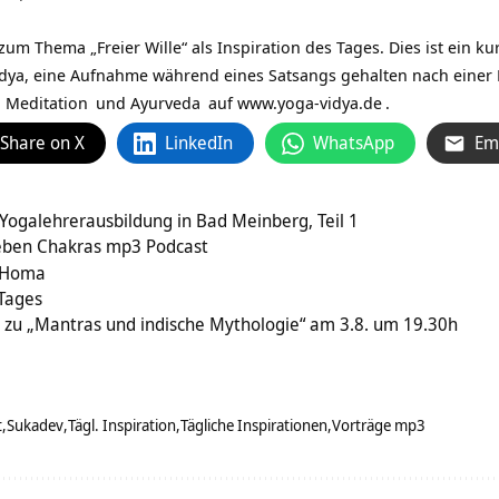
um Thema „Freier Wille“ als Inspiration des Tages. Dies ist ein k
idya, eine Aufnahme während eines Satsangs gehalten nach einer
,
Meditation
und
Ayurveda
auf
www.yoga-vidya.de
.
Share on X
LinkedIn
WhatsApp
Em
-Yogalehrerausbildung in Bad Meinberg, Teil 1
ieben Chakras mp3 Podcast
n Homa
 Tages
 zu „Mantras und indische Mythologie“ am 3.8. um 19.30h
t
Sukadev
Tägl. Inspiration
Tägliche Inspirationen
Vorträge mp3