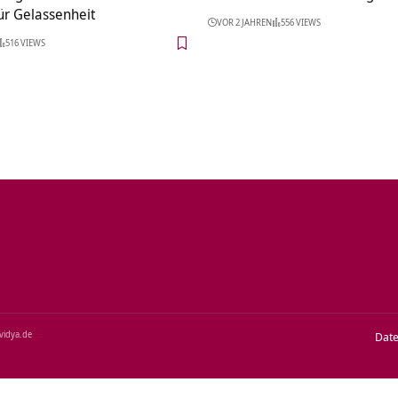
ür Gelassenheit
VOR 2 JAHREN
556 VIEWS
516 VIEWS
‑vidya.de
Dat