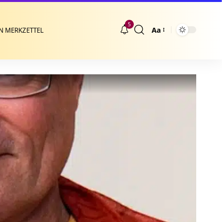
5
Aa
N MERKZETTEL
Größenänderung