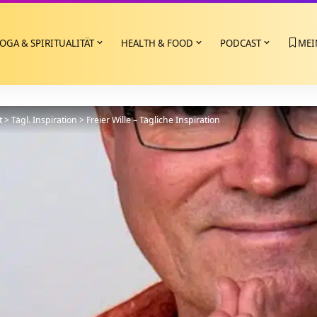
OGA & SPIRITUALITÄT
HEALTH & FOOD
PODCAST
MEI
t
>
Tägl. Inspiration
>
Freier Wille – Tägliche Inspiration