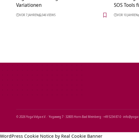
Variationen
SOS Tools f
VOR 7 JAHREN
546 VIEWS
VOR 10 JAHREN
© 2026 Yoga Vidya e.V. · Yogaweg 7 · 32805 Horn‑Bad Meinberg · +49 5234 87‑0 · info@yoga
WordPress Cookie Notice by Real Cookie Banner