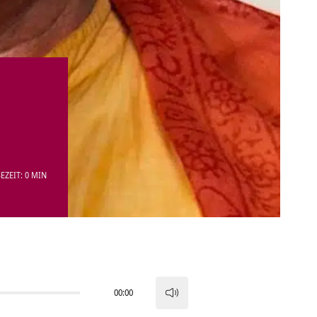
EZEIT: 0 MIN
00:00
Pfeiltasten