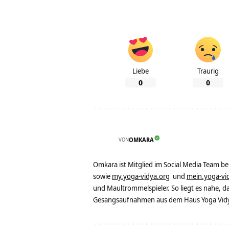
Liebe
Traurig
0
0
VON
OMKARA
Omkara ist Mitglied im Social Media Team b
sowie
my.yoga-vidya.org
und
mein.yoga-vi
und Maultrommelspieler. So liegt es nahe, 
Gesangsaufnahmen aus dem Haus Yoga Vidya