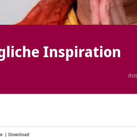
ägliche Inspiration
LES
ow
|
Download