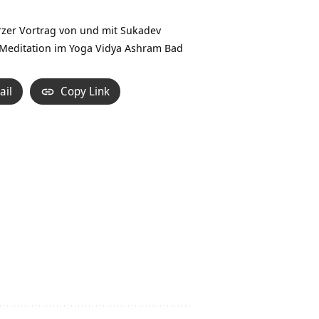
Hoch/Runter
benutzen,
urzer Vortrag von und mit
Sukadev
um
 Meditation im Yoga Vidya Ashram Bad
die
Lautstärke
ail
Copy Link
zu
regeln.