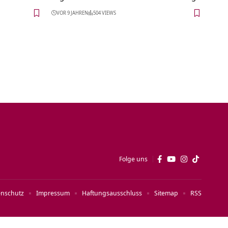
VOR 9 JAHREN
504 VIEWS
Folge uns
enschutz
Impressum
Haftungsausschluss
Sitemap
RSS