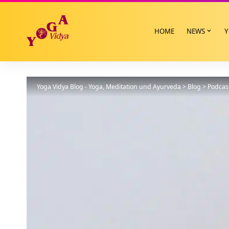
HOME
NEWS
Y
Yoga Vidya Blog - Yoga, Meditation und Ayurveda
>
Blog
>
Podcas