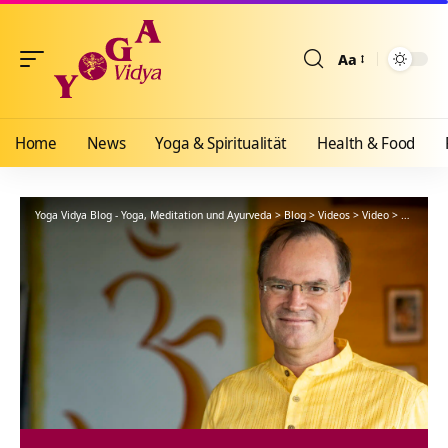
Aa
Größenänderun
Home
News
Yoga & Spiritualität
Health & Food
Yoga Vidya Blog - Yoga, Meditation und Ayurveda
>
Blog
>
Videos
>
Video
>
Frieden i