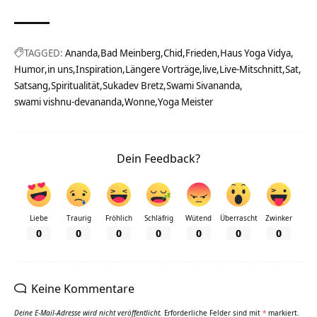
TAGGED:
Ananda
Bad Meinberg
Chid
Frieden
Haus Yoga Vidya
Humor
in uns
Inspiration
Längere Vorträge
live
Live-Mitschnitt
Sat
Satsang
Spiritualität
Sukadev Bretz
Swami Sivananda
swami vishnu-devananda
Wonne
Yoga Meister
Dein Feedback?
Liebe
Traurig
Fröhlich
Schläfrig
Wütend
Überrascht
Zwinker
0
0
0
0
0
0
0
Keine Kommentare
Deine E-Mail-Adresse wird nicht veröffentlicht.
Erforderliche Felder sind mit
*
markiert.