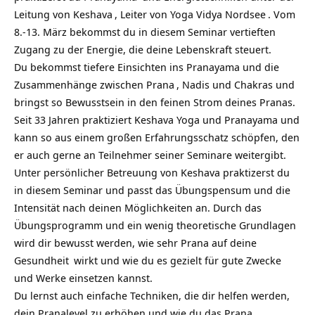
Leitung von
Keshava
, Leiter von
Yoga Vidya Nordsee
. Vom
8.-13. März bekommst du in diesem Seminar vertieften
Zugang zu der Energie, die deine Lebenskraft steuert.
Du bekommst tiefere Einsichten ins Pranayama und die
Zusammenhänge zwischen
Prana
, Nadis und Chakras und
bringst so Bewusstsein in den feinen Strom deines Pranas.
Seit 33 Jahren praktiziert Keshava Yoga und Pranayama und
kann so aus einem großen Erfahrungsschatz schöpfen, den
er auch gerne an Teilnehmer seiner Seminare weitergibt.
Unter persönlicher Betreuung von Keshava praktizerst du
in diesem Seminar und passt das Übungspensum und die
Intensität nach deinen Möglichkeiten an. Durch das
Übungsprogramm und ein wenig theoretische Grundlagen
wird dir bewusst werden, wie sehr Prana auf deine
Gesundheit
wirkt und wie du es gezielt für gute Zwecke
und Werke einsetzen kannst.
Du lernst auch einfache Techniken, die dir helfen werden,
dein Pranalevel zu erhöhen und wie du das Prana