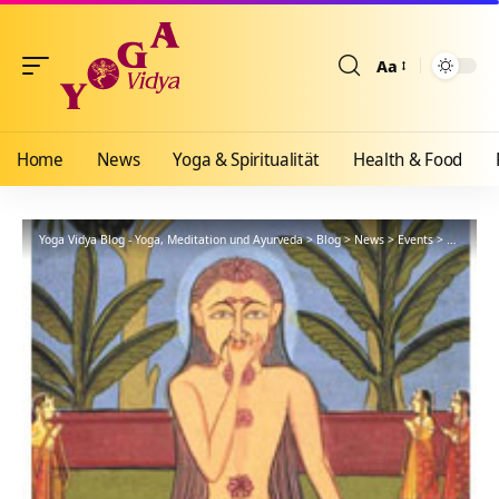
Aa
Größenänderun
Home
News
Yoga & Spiritualität
Health & Food
Yoga Vidya Blog - Yoga, Meditation und Ayurveda
>
Blog
>
News
>
Events
>
„Für alle