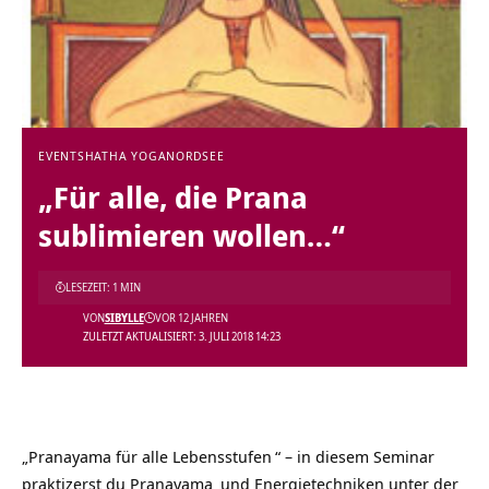
EVENTS
HATHA YOGA
NORDSEE
„Für alle, die Prana
sublimieren wollen…“
LESEZEIT: 1 MIN
VON
SIBYLLE
VOR 12 JAHREN
ZULETZT AKTUALISIERT: 3. JULI 2018 14:23
„
Pranayama für alle Lebensstufen
“ – in diesem Seminar
praktizerst du
Pranayama
und Energietechniken unter der