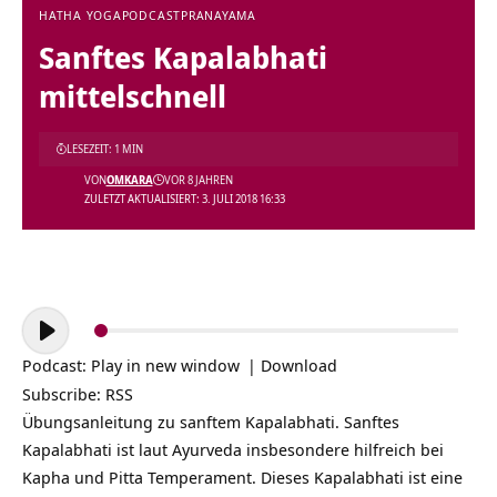
HATHA YOGA
PODCAST
PRANAYAMA
Sanftes Kapalabhati
mittelschnell
LESEZEIT: 1 MIN
VON
OMKARA
VOR 8 JAHREN
ZULETZT AKTUALISIERT: 3. JULI 2018 16:33
Audio-
Player
Podcast:
Play in new window
|
Download
Subscribe:
RSS
Übungsanleitung zu sanftem Kapalabhati. Sanftes
Kapalabhati ist laut Ayurveda insbesondere hilfreich bei
Kapha und Pitta Temperament. Dieses Kapalabhati ist eine