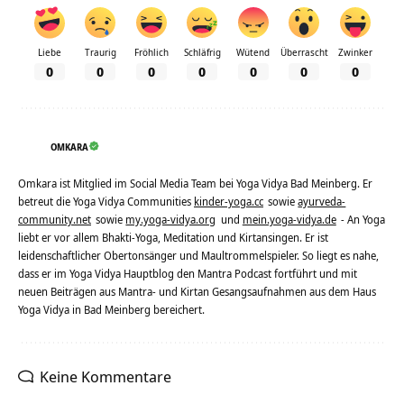
Liebe
Traurig
Fröhlich
Schläfrig
Wütend
Überrascht
Zwinker
0
0
0
0
0
0
0
OMKARA
Omkara ist Mitglied im Social Media Team bei Yoga Vidya Bad Meinberg. Er
betreut die Yoga Vidya Communities
kinder-yoga.cc
sowie
ayurveda-
community.net
sowie
my.yoga-vidya.org
und
mein.yoga-vidya.de
- An Yoga
liebt er vor allem Bhakti-Yoga, Meditation und Kirtansingen. Er ist
leidenschaftlicher Obertonsänger und Maultrommelspieler. So liegt es nahe,
dass er im Yoga Vidya Hauptblog den Mantra Podcast fortführt und mit
neuen Beiträgen aus Mantra- und Kirtan Gesangsaufnahmen aus dem Haus
Yoga Vidya in Bad Meinberg bereichert.
Keine Kommentare