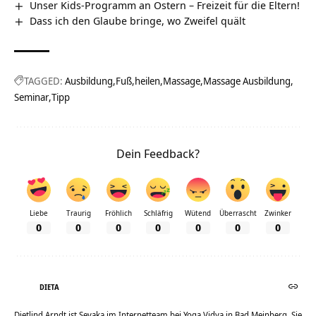
Unser Kids-Programm an Ostern – Freizeit für die Eltern!
Dass ich den Glaube bringe, wo Zweifel quält
TAGGED:
Ausbildung
Fuß
heilen
Massage
Massage Ausbildung
Seminar
Tipp
Dein Feedback?
Liebe
Traurig
Fröhlich
Schläfrig
Wütend
Überrascht
Zwinker
0
0
0
0
0
0
0
DIETA
Dietlind Arndt ist Sevaka im Internetteam bei Yoga Vidya in Bad Meinberg. Sie