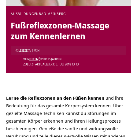
AUSBILDUNGEN
BAD MEINBERG
Fußreflexzonen-Massage
zum Kennenlernen
LESEZEIT: 1 MIN
VON
DIETA
VOR 15 JAHREN
ZULETZT AKTUALISIERT: 3. JULI 2018 13:13
Lerne die Reflexzonen an den Füßen kennen
und ihre
Bedeutung für das gesamte Körpersystem kennen. Über
gezielte Massage Techniken kannst du Störungen im
gesamten Körper erkennen und ihren Heilungsprozess
beschleunigen. Genieße die sanfte und wirkungsvolle
Berührung und teile dieses wertvolle Wissen mit anderen.