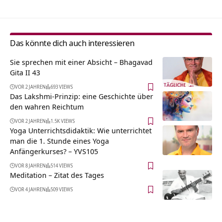
Das könnte dich auch interessieren
Sie sprechen mit einer Absicht – Bhagavad
Gita II 43
VOR 2 JAHREN
693 VIEWS
Das Lakshmi-Prinzip: eine Geschichte über
den wahren Reichtum
VOR 2 JAHREN
1.5K VIEWS
Yoga Unterrichtsdidaktik: Wie unterrichtet
man die 1. Stunde eines Yoga
Anfängerkurses? – YVS105
VOR 8 JAHREN
514 VIEWS
Meditation – Zitat des Tages
VOR 4 JAHREN
509 VIEWS