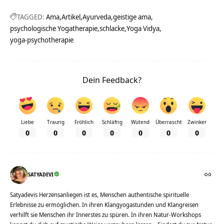
TAGGED:
Ama
Artikel
Ayurveda
geistige ama
psychologische Yogatherapie
schlacke
Yoga Vidya
yoga-psychotherapie
Dein Feedback?
Liebe
Traurig
Fröhlich
Schläfrig
Wütend
Überrascht
Zwinker
0
0
0
0
0
0
0
SATYADEVI
Satyadevis Herzensanliegen ist es, Menschen authentische spirituelle
Erlebnisse zu ermöglichen. In ihren Klangyogastunden und Klangreisen
verhilft sie Menschen ihr Innerstes zu spüren. In ihren Natur-Workshops