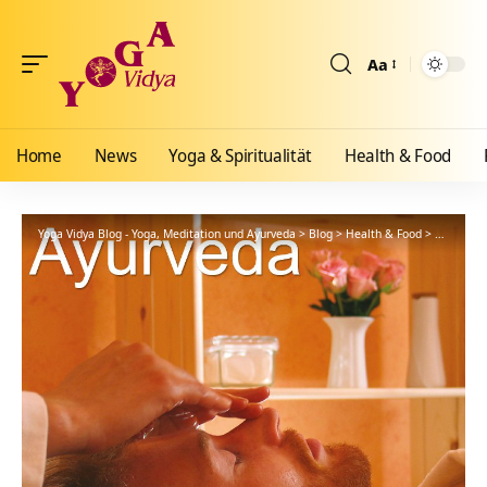
Aa
Größenänderun
Home
News
Yoga & Spiritualität
Health & Food
Yoga Vidya Blog - Yoga, Meditation und Ayurveda
>
Blog
>
Health & Food
>
Ayurveda