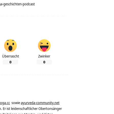
a-geschichten-podcast
Überrascht
Zwinker
0
0
yoga.cc
sowie
ayurveda-community.net
. Er ist leidenschaftlicher Obertonsänger