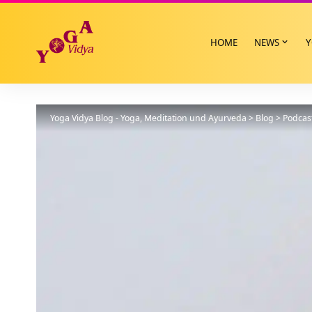
HOME
NEWS
Y
Yoga Vidya Blog - Yoga, Meditation und Ayurveda
>
Blog
>
Podcas