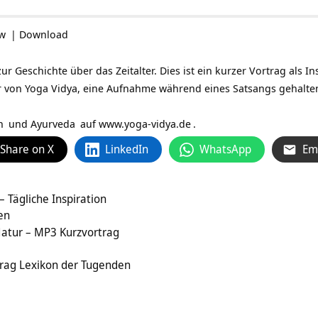
ow
|
Download
ur Geschichte über das Zeitalter. Dies ist ein kurzer Vortrag als 
r von Yoga Vidya, eine Aufnahme während eines Satsangs gehalten
n
und
Ayurveda
auf
www.yoga-vidya.de
.
Share on X
LinkedIn
WhatsApp
Em
 Tägliche Inspiration
en
atur – MP3 Kurzvortrag
rag Lexikon der Tugenden