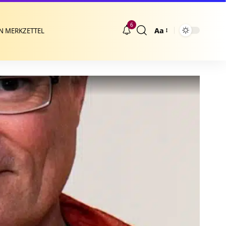
6
Aa
N MERKZETTEL
Größenänderung