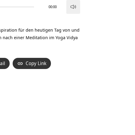
00:00
Pfeiltasten
Hoch/Runter
benutzen,
Inspiration für den heutigen Tag von und
um
 nach einer Meditation im Yoga Vidya
die
Lautstärke
zu
ail
Copy Link
regeln.