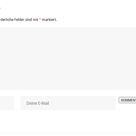
r
rderliche Felder sind mit
*
markiert.
Alterna