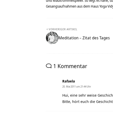
und Maultrommelspieler. So liegt es nahe, 
Gesangsaufnahmen aus dem Haus Yoga Vidya
VORHERIGER ARTIKEL
Meditation – Zitat des Tages
1 Kommentar
Rafaela
20. Mai 2011 um 21:44 Uhr
Hui, eine sehr weise Geschich
Bitte, hört euch die Geschich