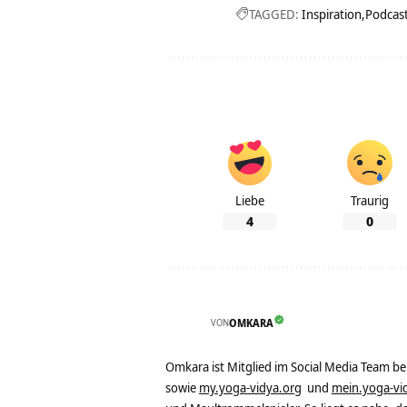
TAGGED:
Inspiration
Podcas
Liebe
Traurig
4
0
VON
OMKARA
Omkara ist Mitglied im Social Media Team b
sowie
my.yoga-vidya.org
und
mein.yoga-vi