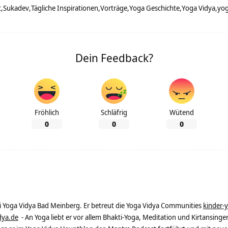
t
Sukadev
Tägliche Inspirationen
Vorträge
Yoga Geschichte
Yoga Vidya
yog
Dein Feedback?
Fröhlich
Schläfrig
Wütend
0
0
0
ei Yoga Vidya Bad Meinberg. Er betreut die Yoga Vidya Communities
kinder-
dya.de
- An Yoga liebt er vor allem Bhakti-Yoga, Meditation und Kirtansingen