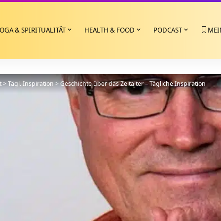
OGA & SPIRITUALITÄT
HEALTH & FOOD
PODCAST
MEI
t
>
Tägl. Inspiration
>
Geschichte über das Zeitalter – Tägliche Inspiration