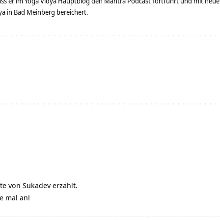
dass er im Yoga Vidya Hauptblog den Mantra Podcast fortführt und mit neue
 in Bad Meinberg bereichert.
te von Sukadev erzählt.
te mal an!