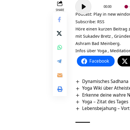
Audio-
00:00
Player
SHARE
Podcast:
Play in new wind
Subscribe:
RSS
Höre einen kurzen Beitrag z
mit
Sukadev Bretz
, Gründe
Ashram Bad Meinberg.
Infos über
Yoga
,
Meditatio
Facebook
Dynamisches Sadhana –
Yoga Wiki über Atheist
Erkenne deine wahre N
Yoga – Zitat des Tages
Lebensbejahung – Vort