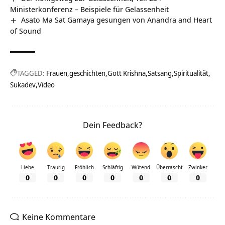
Ministerkonferenz – Beispiele für Gelassenheit
Asato Ma Sat Gamaya gesungen von Anandra and Heart
of Sound
TAGGED:
Frauen
geschichten
Gott Krishna
Satsang
Spiritualität
Sukadev
Video
Dein Feedback?
Liebe
Traurig
Fröhlich
Schläfrig
Wütend
Überrascht
Zwinker
0
0
0
0
0
0
0
Keine Kommentare