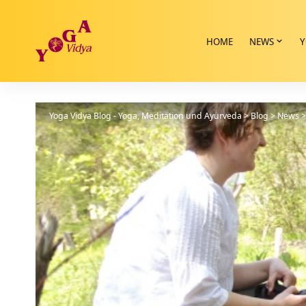
HOME
NEWS
Y
Yoga Vidya Blog - Yoga, Meditation und Ayurveda
>
Blog
>
News