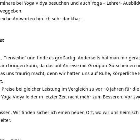
eminare bei Yoga Vidya besuchen und auch Yoga – Lehrer- Ausbildun
 weggeben.
fsreiche Antworten bin ich sehr dankbar….
st
r „ Tierweihe“ und finde es großartig. Anderseits hat man mir ger
ram bringen kann, da das auf Anreise mit Groupon Gutscheinen nic
as uns traurig macht, denn wir hatten uns auf Ruhe, körperliche B
t.
 Preise bei gleicher Leistung im Vergleich zu vor 10 Jahren für di
ei Yoga Vidya leider in letzter Zeit nicht mehr zum Besseren. Vor z
sen. Wir finden sicherlich einen neuen Ort, wo wir uns heimisc
iter.