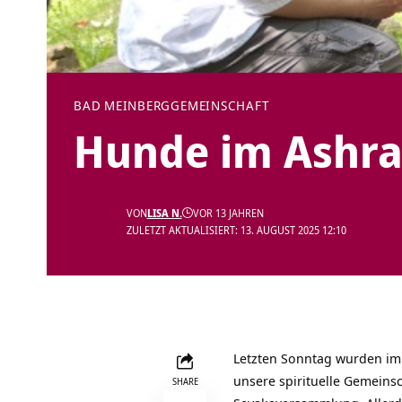
BAD MEINBERG
GEMEINSCHAFT
Hunde im Ashra
VON
LISA N.
VOR 13 JAHREN
ZULETZT AKTUALISIERT: 13. AUGUST 2025 12:10
Letzten Sonntag wurden i
unsere
spirituelle Gemeins
SHARE