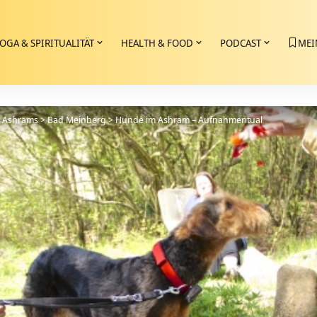
OGA & SPIRITUALITÄT
HEALTH & FOOD
PODCAST
MEI
>
Ashrams
>
Bad Meinberg
>
Hunde im Ashram – Aufnahmeritual