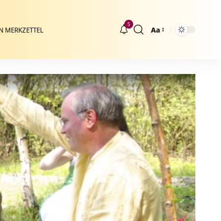
5
Aa
N MERKZETTEL
Größenänderung