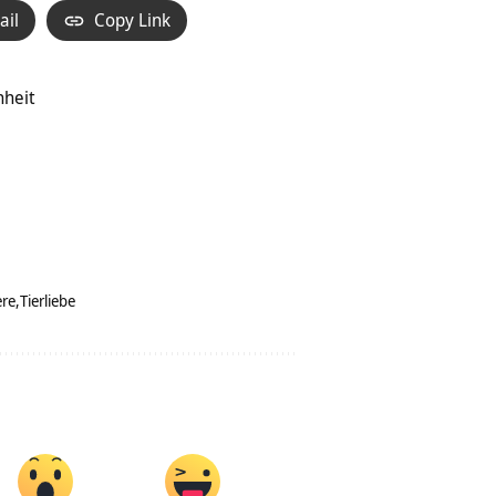
ail
Copy Link
nheit
ere
Tierliebe