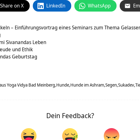
Share on X
LinkedIn
WhatsApp
Em
ckeln – Einführungsvortrag eines Seminars zum Thema Gelasse
g
ami Sivanandas Leben
reude und Ethik
andas Geburtstag
aus Yoga Vidya Bad Meinberg
Hunde
Hunde im Ashram
Segen
Sukadev
Ti
Dein Feedback?