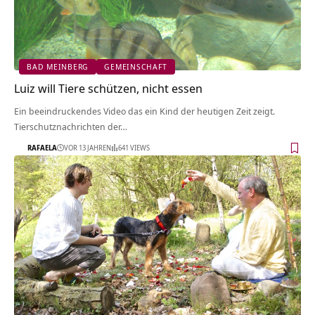
BAD MEINBERG
GEMEINSCHAFT
Luiz will Tiere schützen, nicht essen
Ein beeindruckendes Video das ein Kind der heutigen Zeit zeigt.
Tierschutznachrichten der…
RAFAELA
VOR 13 JAHREN
641 VIEWS