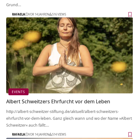
Grund…
RAFAELA
VOR 14 JAHREN
516 VIEWS
EVENTS
Albert Schweitzers Ehrfurcht vor dem Leben
http://albert-schweitzer-stiftung.de/aktuell/albert-schweitzers-
ehrfurcht-vor-dem-leben. Ganz gleich wann und wo der Name »Albert
Schweitzer« auch fällt:…
RAFAELA
VOR 14 JAHREN
514 VIEWS