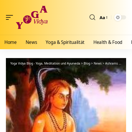
Aa
Größenänderun
Home
News
Yoga & Spiritualität
Health & Food
Yoga Vidya Blog - Yoga, Meditation und Ayurveda
>
Blog
>
News
>
Ashrams
>
Bad Me