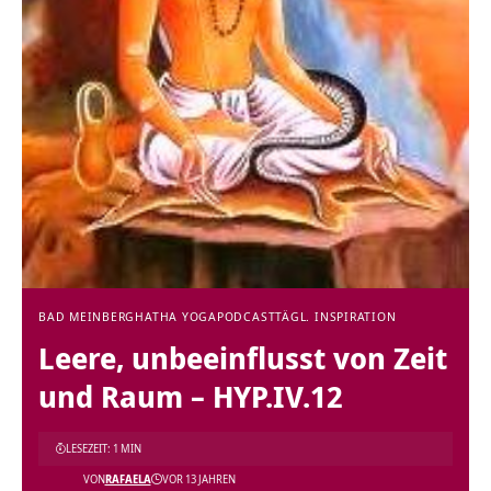
BAD MEINBERG
HATHA YOGA
PODCAST
TÄGL. INSPIRATION
Leere, unbeeinflusst von Zeit
und Raum – HYP.IV.12
LESEZEIT: 1 MIN
VON
RAFAELA
VOR 13 JAHREN