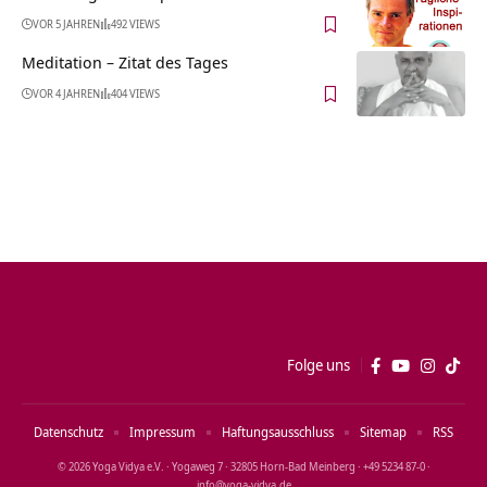
VOR 5 JAHREN
492 VIEWS
Meditation – Zitat des Tages
VOR 4 JAHREN
404 VIEWS
Folge uns
Datenschutz
Impressum
Haftungsausschluss
Sitemap
RSS
© 2026 Yoga Vidya e.V. · Yogaweg 7 · 32805 Horn‑Bad Meinberg · +49 5234 87‑0 ·
info@yoga‑vidya.de