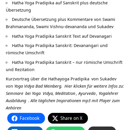
Hatha Yoga Pradipika auf Sanskrit plus deutsche
Übersetzung
Deutsche Übersetzung plus Kommentare von Swami
Brahmananda, Swami Vishnu-devananda und Sukadev
Hatha Yoga Pradipika Sanskrit Text auf Devanagari
Hatha Yoga Pradipika Sanskrit: Devanangari und
römische Umschrift
Hatha Yoga Pradipika Sanskrit – nur römische Umschrift
und Rezitation
Kurzvortrag über die
Hathayoga Pradipika
von
Sukadev
von
Yoga Vidya Bad Meinberg.
Hier klicken für weitere Infos zu:
Seminare
bei
Yoga
Vidya,
Meditation
,
Ayurveda
,
Yogalehrer
Ausbildung
.
Alle täglichen Inspirationen mp3 mit Player zum
Anhören
Facebook
Share on X