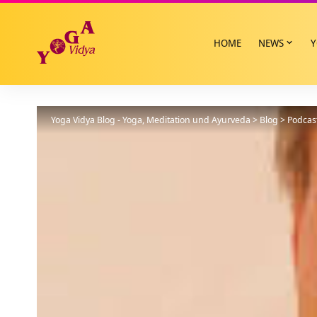
HOME
NEWS
Y
Yoga Vidya Blog - Yoga, Meditation und Ayurveda
>
Blog
>
Podcas