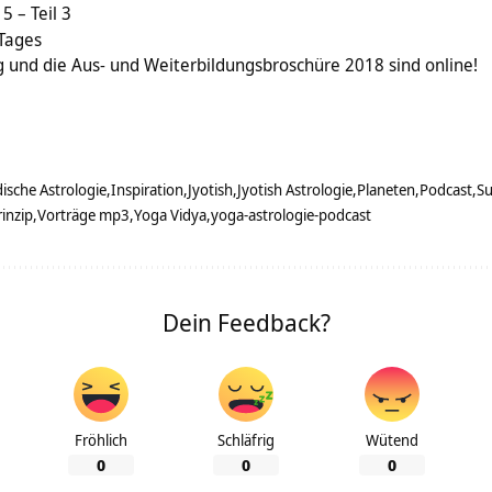
5 – Teil 3
 Tages
 und die Aus- und Weiterbildungsbroschüre 2018 sind online!
dische Astrologie
Inspiration
Jyotish
Jyotish Astrologie
Planeten
Podcast
S
inzip
Vorträge mp3
Yoga Vidya
yoga-astrologie-podcast
Dein Feedback?
Fröhlich
Schläfrig
Wütend
0
0
0