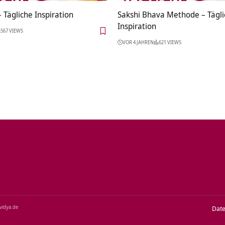
 Tägliche Inspiration
Sakshi Bhava Methode – Tägl
Inspiration
567 VIEWS
VOR 4 JAHREN
621 VIEWS
‑vidya.de
Dat