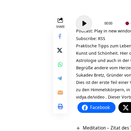
Audio-
00:00
Player
SHARE
Podcast:
Play in new wind
Subscribe:
RSS
Praktische Tipps zum Lebe
Kunst und Schönheit. Hier 
Astrologie und auch in der 
Begrüße andere vom Herzen
Sukadev Bretz, Gründer vo
Dies ist der erste Teil ein
zu den Himmelskörpern, in w
vidya.de/video
. Dieser Vort
Facebook
Meditation – Zitat des