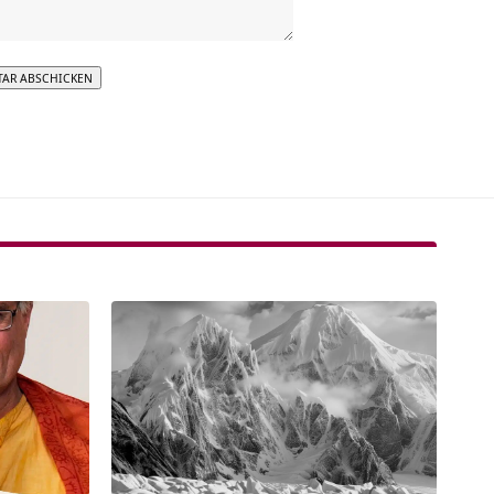
tive: