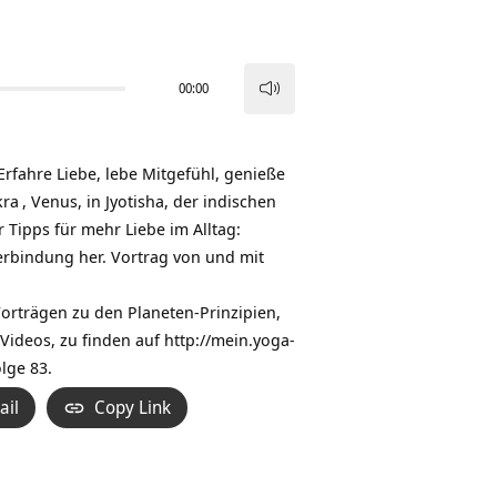
00:00
Pfeiltasten
Hoch/Runter
benutzen,
Erfahre Liebe, lebe Mitgefühl, genieße
um
kra
, Venus, in Jyotisha, der indischen
die
 Tipps für mehr Liebe im Alltag:
Lautstärke
rbindung her. Vortrag von und mit
zu
regeln.
Vorträgen zu den Planeten-Prinzipien,
 Videos, zu finden auf
http://mein.yoga-
olge 83.
ail
Copy Link