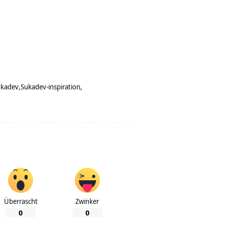
ukadev
Sukadev-inspiration
Überrascht
Zwinker
0
0