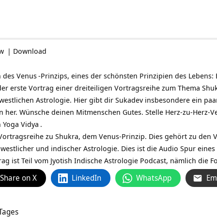
ow
|
Download
n des
Venus
-Prinzips, eines der schönsten Prinzipien des Lebens: 
der erste Vortrag einer dreiteiligen Vortragsreihe zum Thema
Shu
westlichen Astrologie. Hier gibt dir Sukadev insbesondere ein paar
 her. Wünsche deinen Mitmenschen Gutes. Stelle Herz-zu-Herz-Ve
n
Yoga Vidya
.
er Vortragsreihe zu Shukra, dem Venus-Prinzip. Dies gehört zu den 
estlicher und indischer Astrologie. Dies ist die Audio Spur eines
rag ist Teil vom Jyotish Indische Astrologie Podcast, nämlich die F
Share on X
LinkedIn
WhatsApp
Em
 Tages