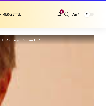
5
Aa
N MERKZETTEL
Größenänderung
der Astrologie – Shukra Teil 1