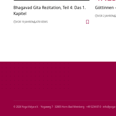
Bhagavad Gita Rezitation, Teil 4: Das 1.
Göttinnen –
Kapitel
VOR 2 JAHREN
VOR 19 JAHREN
478 VIEWS
© 2026 Yoga Vidya e.V. · Yogaweg 7 · 32805 Horn‑Bad Meinberg · +49 5234 87‑0 · info@yoga