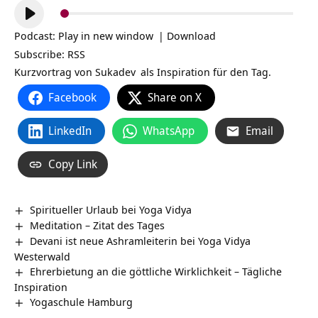
Audio-
Player
Podcast:
Play in new window
|
Download
Subscribe:
RSS
Kurzvortrag von
Sukadev
als Inspiration für den Tag.
Facebook
Share on X
LinkedIn
WhatsApp
Email
Copy Link
Spiritueller Urlaub bei Yoga Vidya
Meditation – Zitat des Tages
Devani ist neue Ashramleiterin bei Yoga Vidya
Westerwald
Ehrerbietung an die göttliche Wirklichkeit – Tägliche
Inspiration
Yogaschule Hamburg