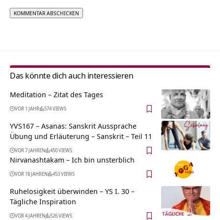
Alternative:
Das könnte dich auch interessieren
Meditation – Zitat des Tages
VOR 1 JAHR
574 VIEWS
YVS167 – Asanas: Sanskrit Aussprache
Übung und Erläuterung – Sanskrit – Teil 11
VOR 7 JAHREN
450 VIEWS
Nirvanashtakam – Ich bin unsterblich
VOR 18 JAHREN
453 VIEWS
Ruhelosigkeit überwinden – YS I. 30 –
Tägliche Inspiration
VOR 4 JAHREN
526 VIEWS