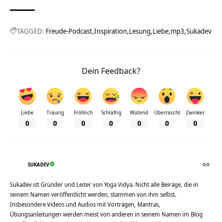
TAGGED:
Freude-Podcast
Inspiration
Lesung
Liebe
mp3
Sukadev
Dein Feedback?
Liebe
Traurig
Fröhlich
Schläfrig
Wütend
Überrascht
Zwinker
0
0
0
0
0
0
0
SUKADEV
Sukadev ist Gründer und Leiter von Yoga Vidya. Nicht alle Beiräge, die in
seinem Namen veröffentlicht werden, stammen von ihm selbst.
Insbesondere Videos und Audios mit Vorträgen, Mantras,
Übungsanleitungen werden meist von anderen in seinem Namen im Blog