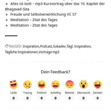
Alles ist Gott – mp3 Kurzvortrag über das 10. Kapitel der
Bhagavad Gita
Freude und Selbstverwirklichung VC 57
Meditation – Zitat des Tages
Meditation – Zitat des Tages
TAGGED:
Inspiration
Podcast
Sukadev
Tägl. Inspiration
Tägliche Inspirationen
Vorträge mp3
Dein Feedback?
Liebe
Traurig
Fröhlich
Schläfrig
Wütend
Überrascht
Zwinker
0
0
0
0
0
0
0