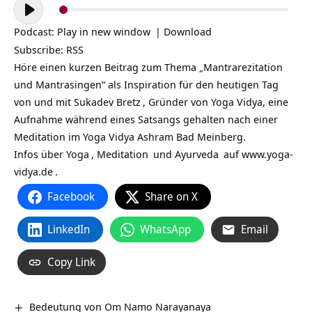
Audio-
Player
Podcast:
Play in new window
|
Download
Subscribe:
RSS
Höre einen kurzen Beitrag zum Thema „Mantrarezitation
und Mantrasingen“ als Inspiration für den heutigen Tag
von und mit
Sukadev Bretz
, Gründer von Yoga Vidya, eine
Aufnahme während eines Satsangs gehalten nach einer
Meditation im Yoga Vidya Ashram Bad Meinberg.
Infos über
Yoga
,
Meditation
und
Ayurveda
auf
www.yoga-
vidya.de
.
Facebook
Share on X
LinkedIn
WhatsApp
Email
Copy Link
Bedeutung von Om Namo Narayanaya