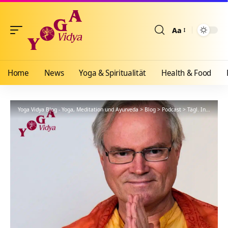
Aa
Größenänderun
Home
News
Yoga & Spiritualität
Health & Food
Yoga Vidya Blog - Yoga, Meditation und Ayurveda
>
Blog
>
Podcast
>
Tägl. Inspiration