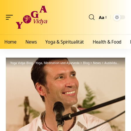
Aa
Größenänderun
Home
News
Yoga & Spiritualität
Health & Food
Yoga Vidya Blog - Yoga, Meditation und Ayurveda
>
Blog
>
News
>
Ausbildungen
>
Ma