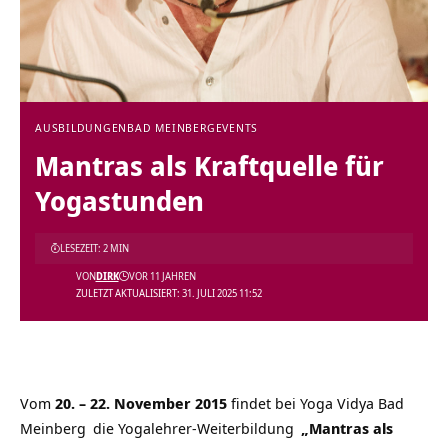
AUSBILDUNGEN
BAD MEINBERG
EVENTS
Mantras als Kraftquelle für
Yogastunden
LESEZEIT: 2 MIN
VON
DIRK
VOR 11 JAHREN
ZULETZT AKTUALISIERT: 31. JULI 2025 11:52
Vom
20. – 22. November 2015
findet bei
Yoga Vidya Bad
Meinberg
die
Yogalehrer-Weiterbildung
„Mantras als