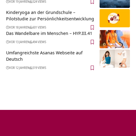
VOR 19 JAHREN
524 VIEWS
Kinderyoga an der Grundschule –
Pilotstudie zur Persönlichkeitsentwicklung
VOR 18 JAHREN
601 VIEWS
Das Wandelbare im Menschen – HYP.III.41
VOR 13 JAHREN
494 VIEWS
Umfangreichste Asanas Webseite auf
Deutsch
VOR 12 JAHREN
519 VIEWS