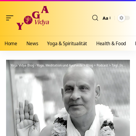
Aa
Größenänderun
Home
News
Yoga & Spiritualität
Health & Food
Yoga Vidya Blog - Yoga, Meditation und Ayurveda
>
Blog
>
Podcast
>
Tägl. Inspiration