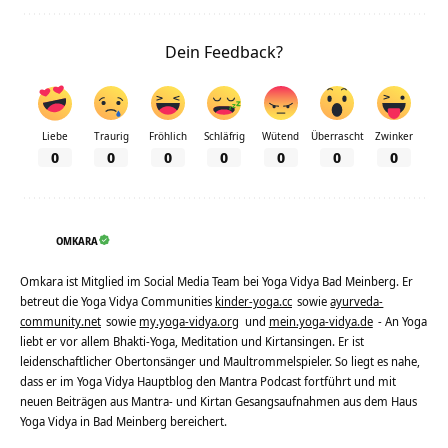
Dein Feedback?
Liebe
Traurig
Fröhlich
Schläfrig
Wütend
Überrascht
Zwinker
0
0
0
0
0
0
0
OMKARA
Omkara ist Mitglied im Social Media Team bei Yoga Vidya Bad Meinberg. Er
betreut die Yoga Vidya Communities
kinder-yoga.cc
sowie
ayurveda-
community.net
sowie
my.yoga-vidya.org
und
mein.yoga-vidya.de
- An Yoga
liebt er vor allem Bhakti-Yoga, Meditation und Kirtansingen. Er ist
leidenschaftlicher Obertonsänger und Maultrommelspieler. So liegt es nahe,
dass er im Yoga Vidya Hauptblog den Mantra Podcast fortführt und mit
neuen Beiträgen aus Mantra- und Kirtan Gesangsaufnahmen aus dem Haus
Yoga Vidya in Bad Meinberg bereichert.