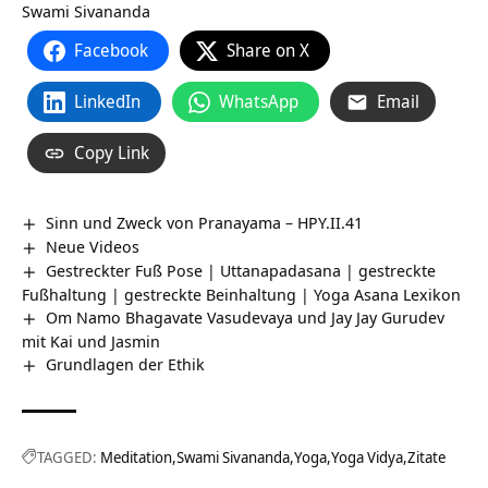
Swami Sivananda
Facebook
Share on X
LinkedIn
WhatsApp
Email
Copy Link
Sinn und Zweck von Pranayama – HPY.II.41
Neue Videos
Gestreckter Fuß Pose | Uttanapadasana | gestreckte
Fußhaltung | gestreckte Beinhaltung | Yoga Asana Lexikon
Om Namo Bhagavate Vasudevaya und Jay Jay Gurudev
mit Kai und Jasmin
Grundlagen der Ethik
TAGGED:
Meditation
Swami Sivananda
Yoga
Yoga Vidya
Zitate