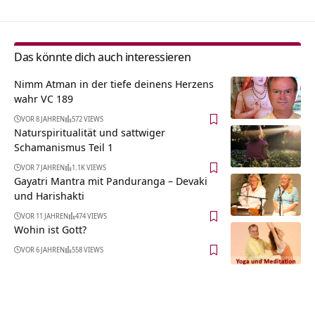
Das könnte dich auch interessieren
Nimm Atman in der tiefe deinens Herzens
wahr VC 189
VOR 8 JAHREN
572 VIEWS
Naturspiritualität und sattwiger
Schamanismus Teil 1
VOR 7 JAHREN
1.1K VIEWS
Gayatri Mantra mit Panduranga – Devaki
und Harishakti
VOR 11 JAHREN
474 VIEWS
Wohin ist Gott?
VOR 6 JAHREN
558 VIEWS