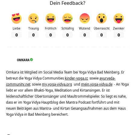
Dein Feedback?
Liebe
Traurig
Fröhlich
Schläfrig
Wütend
Überrascht
Zwinker
0
0
0
0
0
0
0
OMKARA
Omkara ist Mitglied im Social Media Team bei Yoga Vidya Bad Meinberg. Er
betreut die Yoga Vidya Communities
kinder-yoga.cc
sowie
ayurveda-
community.net
sowie
my.yoga-vidya.org
und
mein.yoga-vidya.de
- An Yoga
liebt er vor allem Bhakti-Yoga, Meditation und Kirtansingen. Er ist
leidenschaftlicher Obertonsänger und Maultrommelspieler. So liegt es nahe,
dass er im Yoga Vidya Hauptblog den Mantra Podcast fortführt und mit
neuen Beiträgen aus Mantra- und Kirtan Gesangsaufnahmen aus dem Haus
Yoga Vidya in Bad Meinberg bereichert.