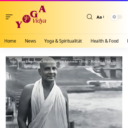
Aa
Größenänderun
Home
News
Yoga & Spiritualität
Health & Food
Yoga Vidya Blog - Yoga, Meditation und Ayurveda
>
Blog
>
Podcast
>
Tägl. Inspiration