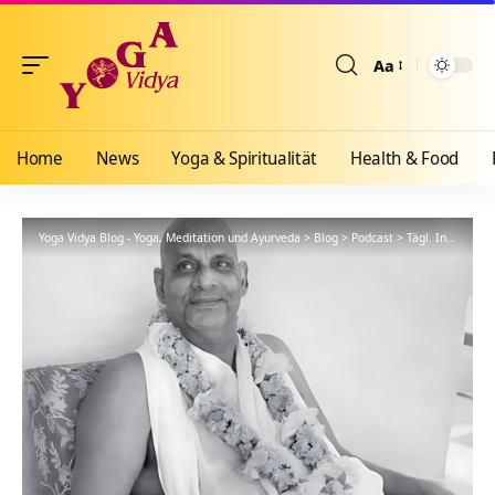
Aa
Größenänderun
Home
News
Yoga & Spiritualität
Health & Food
Yoga Vidya Blog - Yoga, Meditation und Ayurveda
>
Blog
>
Podcast
>
Tägl. Inspiration