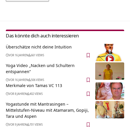
Alternative:
Das könnte dich auch interessieren
Überschätze nicht deine Intuition
VOR 16 JAHREN
661 VIEWS
Yoga Video „Nacken und Schultern
entspannen“
VOR 16 JAHREN
506 VIEWS
Merkmale von Tamas VC 113
VOR 8 JAHREN
402 VIEWS
Yogastunde mit Mantrasingen –
Mittelstufen-Niveau mit Atamaram, Gopiji,
Tara und Aspen
VOR 9 JAHREN
701 VIEWS