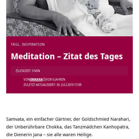
TÄGL. INSPIRATION
Meditation – Zitat des Tages
LESEZEIT: 0 MIN
VON
OMKARA
VOR 6 JAHREN
ZULETZT AKTUALISIERT: 30. JULI 2019 17:09
Samvata, ein einfacher Gärtner, der Goldschmied Narahari,
der Unberührbare Chokka, das Tanzmädchen Kanhopatra,
die Dienerin Jana – sie alle waren Heilige.