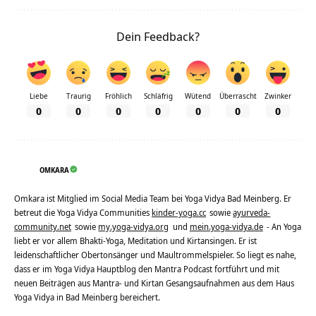
Dein Feedback?
Liebe
Traurig
Fröhlich
Schläfrig
Wütend
Überrascht
Zwinker
0
0
0
0
0
0
0
OMKARA
Omkara ist Mitglied im Social Media Team bei Yoga Vidya Bad Meinberg. Er
betreut die Yoga Vidya Communities
kinder-yoga.cc
sowie
ayurveda-
community.net
sowie
my.yoga-vidya.org
und
mein.yoga-vidya.de
- An Yoga
liebt er vor allem Bhakti-Yoga, Meditation und Kirtansingen. Er ist
leidenschaftlicher Obertonsänger und Maultrommelspieler. So liegt es nahe,
dass er im Yoga Vidya Hauptblog den Mantra Podcast fortführt und mit
neuen Beiträgen aus Mantra- und Kirtan Gesangsaufnahmen aus dem Haus
Yoga Vidya in Bad Meinberg bereichert.