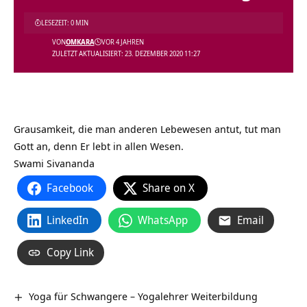
LESEZEIT: 0 MIN
VON
OMKARA
VOR 4 JAHREN
ZULETZT AKTUALISIERT: 23. DEZEMBER 2020 11:27
Grausamkeit, die man anderen Lebewesen antut, tut man
Gott an, denn Er lebt in allen Wesen.
Swami Sivananda
Facebook
Share on X
LinkedIn
WhatsApp
Email
Copy Link
Yoga für Schwangere – Yogalehrer Weiterbildung