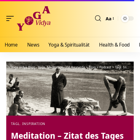
Aa
Größenänderun
Home
News
Yoga & Spiritualität
Health & Food
Yoga Vidya Blog - Yoga, Meditation und Ayurveda
>
Blog
>
Podcast
>
Tägl. Inspiration
TÄGL. INSPIRATION
Meditation – Zitat des Tages