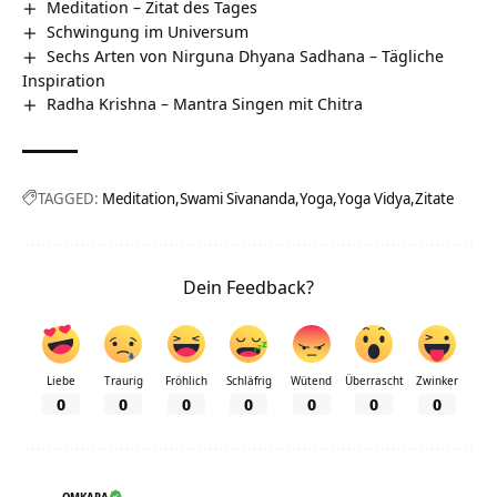
Meditation – Zitat des Tages
Schwingung im Universum
Sechs Arten von Nirguna Dhyana Sadhana – Tägliche
Inspiration
Radha Krishna – Mantra Singen mit Chitra
TAGGED:
Meditation
Swami Sivananda
Yoga
Yoga Vidya
Zitate
Dein Feedback?
Liebe
Traurig
Fröhlich
Schläfrig
Wütend
Überrascht
Zwinker
0
0
0
0
0
0
0