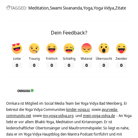
TAGGED:
Meditation
Swami Sivananda
Yoga
Yoga Vidya
Zitate
Dein Feedback?
Liebe
Traurig
Fröhlich
Schläfrig
Wütend
Überrascht
Zwinker
0
0
0
0
0
0
0
OMKARA
Omkara ist Mitglied im Social Media Team bei Yoga Vidya Bad Meinberg. Er
betreut die Yoga Vidya Communities
kinder-yoga.cc
sowie
ayurveda-
community.net
sowie
my.yoga-vidya.org
und
mein.yoga-vidya.de
- An Yoga
liebt er vor allem Bhakti-Yoga, Meditation und Kirtansingen. Er ist
leidenschaftlicher Obertonsänger und Maultrommelspieler. So liegt es nahe,
dass er im Yoga Vidya Hauptblog den Mantra Podcast fortführt und mit