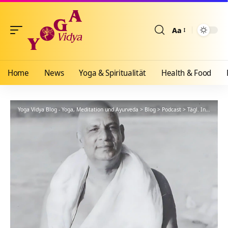
Aa
Größenänderun
Home
News
Yoga & Spiritualität
Health & Food
Yoga Vidya Blog - Yoga, Meditation und Ayurveda
>
Blog
>
Podcast
>
Tägl. Inspiration