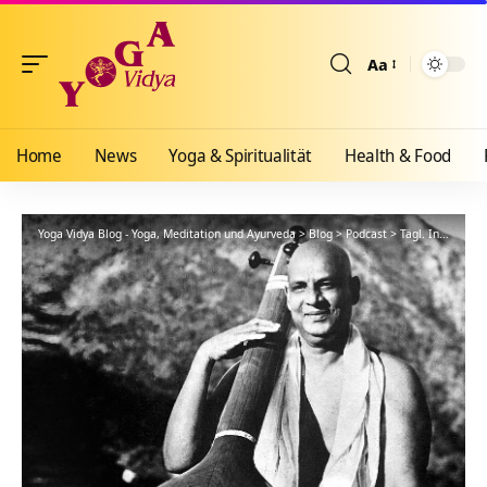
Aa
Größenänderun
Home
News
Yoga & Spiritualität
Health & Food
Yoga Vidya Blog - Yoga, Meditation und Ayurveda
>
Blog
>
Podcast
>
Tägl. Inspiration