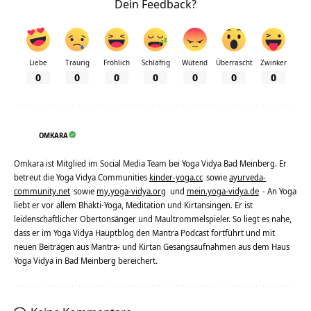
Dein Feedback?
Liebe
Traurig
Fröhlich
Schläfrig
Wütend
Überrascht
Zwinker
0
0
0
0
0
0
0
OMKARA
Omkara ist Mitglied im Social Media Team bei Yoga Vidya Bad Meinberg. Er
betreut die Yoga Vidya Communities
kinder-yoga.cc
sowie
ayurveda-
community.net
sowie
my.yoga-vidya.org
und
mein.yoga-vidya.de
- An Yoga
liebt er vor allem Bhakti-Yoga, Meditation und Kirtansingen. Er ist
leidenschaftlicher Obertonsänger und Maultrommelspieler. So liegt es nahe,
dass er im Yoga Vidya Hauptblog den Mantra Podcast fortführt und mit
neuen Beiträgen aus Mantra- und Kirtan Gesangsaufnahmen aus dem Haus
Yoga Vidya in Bad Meinberg bereichert.