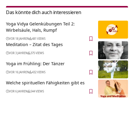
Das könnte dich auch interessieren
Yoga Vidya Gelenkübungen Teil 2:
Wirbelsäule, Hals, Rumpf
VOR 18 JAHREN
481 VIEWS
Meditation – Zitat des Tages
VOR 3 JAHREN
375 VIEWS
Yoga im Frühling: Der Tänzer
VOR 16 JAHREN
432 VIEWS
Welche spirituellen Fähigkeiten gibt es
VOR 6 JAHREN
544 VIEWS