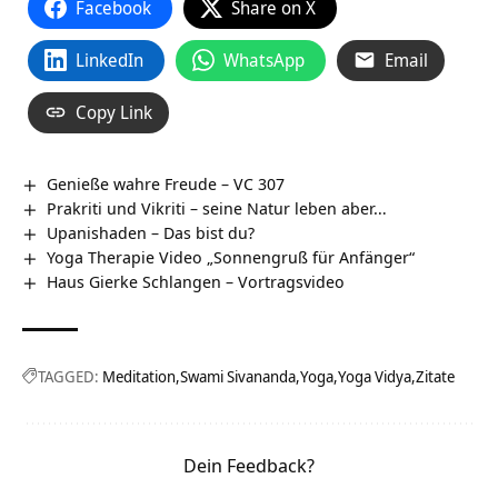
Facebook
Share on X
LinkedIn
WhatsApp
Email
Copy Link
Genieße wahre Freude – VC 307
Prakriti und Vikriti – seine Natur leben aber…
Upanishaden – Das bist du?
Yoga Therapie Video „Sonnengruß für Anfänger“
Haus Gierke Schlangen‏‎ – Vortragsvideo
TAGGED:
Meditation
Swami Sivananda
Yoga
Yoga Vidya
Zitate
Dein Feedback?