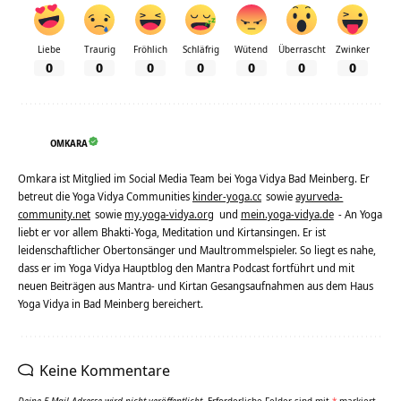
Liebe
Traurig
Fröhlich
Schläfrig
Wütend
Überrascht
Zwinker
0
0
0
0
0
0
0
OMKARA
Omkara ist Mitglied im Social Media Team bei Yoga Vidya Bad Meinberg. Er
betreut die Yoga Vidya Communities
kinder-yoga.cc
sowie
ayurveda-
community.net
sowie
my.yoga-vidya.org
und
mein.yoga-vidya.de
- An Yoga
liebt er vor allem Bhakti-Yoga, Meditation und Kirtansingen. Er ist
leidenschaftlicher Obertonsänger und Maultrommelspieler. So liegt es nahe,
dass er im Yoga Vidya Hauptblog den Mantra Podcast fortführt und mit
neuen Beiträgen aus Mantra- und Kirtan Gesangsaufnahmen aus dem Haus
Yoga Vidya in Bad Meinberg bereichert.
Keine Kommentare