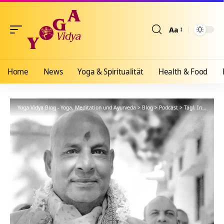
Aa
Größenänderun
Home
News
Yoga & Spiritualität
Health & Food
Yoga Vidya Blog - Yoga, Meditation und Ayurveda
>
Blog
>
Podcast
>
Tägl. Inspiration