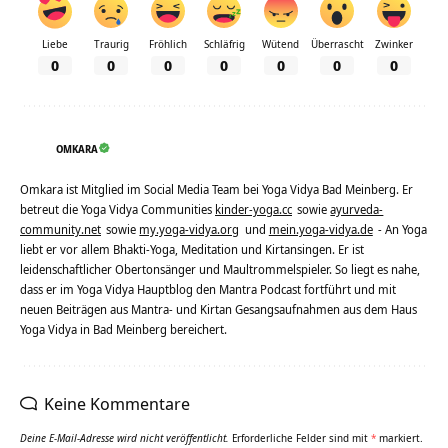
Liebe
Traurig
Fröhlich
Schläfrig
Wütend
Überrascht
Zwinker
0
0
0
0
0
0
0
OMKARA
Omkara ist Mitglied im Social Media Team bei Yoga Vidya Bad Meinberg. Er
betreut die Yoga Vidya Communities
kinder-yoga.cc
sowie
ayurveda-
community.net
sowie
my.yoga-vidya.org
und
mein.yoga-vidya.de
- An Yoga
liebt er vor allem Bhakti-Yoga, Meditation und Kirtansingen. Er ist
leidenschaftlicher Obertonsänger und Maultrommelspieler. So liegt es nahe,
dass er im Yoga Vidya Hauptblog den Mantra Podcast fortführt und mit
neuen Beiträgen aus Mantra- und Kirtan Gesangsaufnahmen aus dem Haus
Yoga Vidya in Bad Meinberg bereichert.
Keine Kommentare
Deine E-Mail-Adresse wird nicht veröffentlicht.
Erforderliche Felder sind mit
*
markiert.