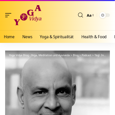
Aa
Größenänderun
Home
News
Yoga & Spiritualität
Health & Food
Yoga Vidya Blog - Yoga, Meditation und Ayurveda
>
Blog
>
Podcast
>
Tägl. Inspiration