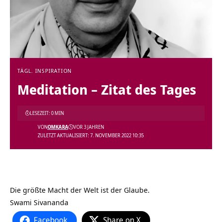
TÄGL. INSPIRATION
Meditation – Zitat des Tages
LESEZEIT: 0 MIN
VON
OMKARA
VOR 3 JAHREN
ZULETZT AKTUALISIERT: 7. NOVEMBER 2022 10:35
Die größte Macht der Welt ist der Glaube.
Swami Sivananda
Facebook
Share on X