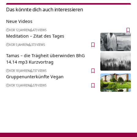
Das könnte dich auch interessieren
Neue Videos
VOR 12 JAHREN
473 VIEWS
Meditation – Zitat des Tages
VOR 5 JAHREN
373 VIEWS
Tamas – die Trägheit überwinden BhG
14.14 mp3 Kurzvortrag
VOR 18 JAHREN
737 VIEWS
Gruppenunterkünfte Vegan
VOR 13 JAHREN
579 VIEWS