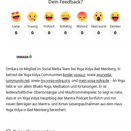
Dein Feedback?
Liebe
Traurig
Fröhlich
Schläfrig
Wütend
Überrascht
Zwinker
0
0
0
0
0
0
0
OMKARA
Omkara ist Mitglied im Social Media Team bei Yoga Vidya Bad Meinberg. Er
betreut die Yoga Vidya Communities
kinder-yoga.cc
sowie
ayurveda-
community.net
sowie
my.yoga-vidya.org
und
mein.yoga-vidya.de
- An Yoga
liebt er vor allem Bhakti-Yoga, Meditation und Kirtansingen. Er ist
leidenschaftlicher Obertonsänger und Maultrommelspieler. So liegt es nahe,
dass er im Yoga Vidya Hauptblog den Mantra Podcast fortführt und mit
neuen Beiträgen aus Mantra- und Kirtan Gesangsaufnahmen aus dem Haus
Yoga Vidya in Bad Meinberg bereichert.