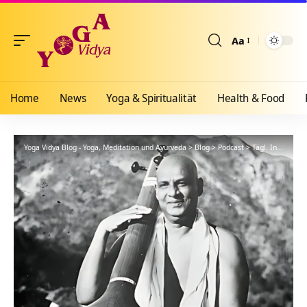
Aa
Größenänderun
Home
News
Yoga & Spiritualität
Health & Food
Yoga Vidya Blog - Yoga, Meditation und Ayurveda
>
Blog
>
Podcast
>
Tägl. Inspiration