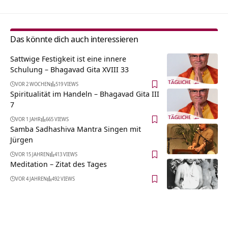
Das könnte dich auch interessieren
Sattwige Festigkeit ist eine innere
Schulung – Bhagavad Gita XVIII 33
VOR 2 WOCHEN
519 VIEWS
Spiritualität im Handeln – Bhagavad Gita III
7
VOR 1 JAHR
665 VIEWS
Samba Sadhashiva Mantra Singen mit
Jürgen
VOR 15 JAHREN
413 VIEWS
Meditation – Zitat des Tages
VOR 4 JAHREN
492 VIEWS