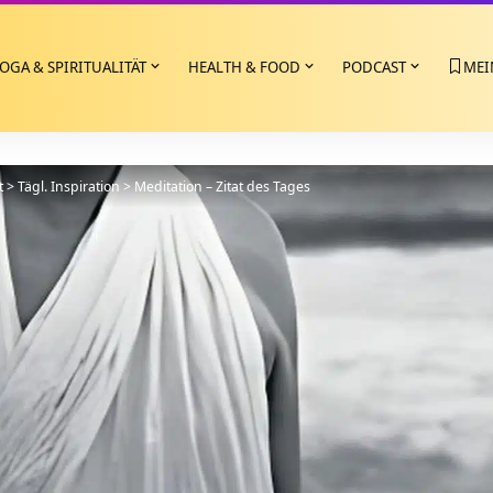
OGA & SPIRITUALITÄT
HEALTH & FOOD
PODCAST
MEI
t
>
Tägl. Inspiration
>
Meditation – Zitat des Tages