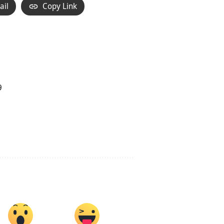
ail
Copy Link
9