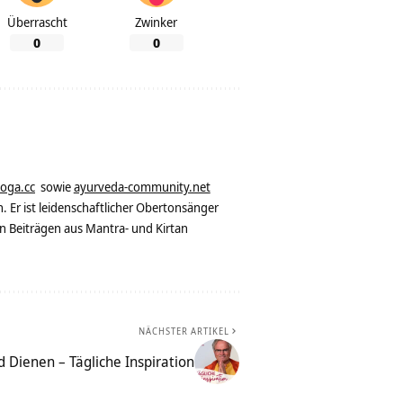
Überrascht
Zwinker
0
0
yoga.cc
sowie
ayurveda-community.net
. Er ist leidenschaftlicher Obertonsänger
n Beiträgen aus Mantra- und Kirtan
NÄCHSTER ARTIKEL
 Dienen – Tägliche Inspiration