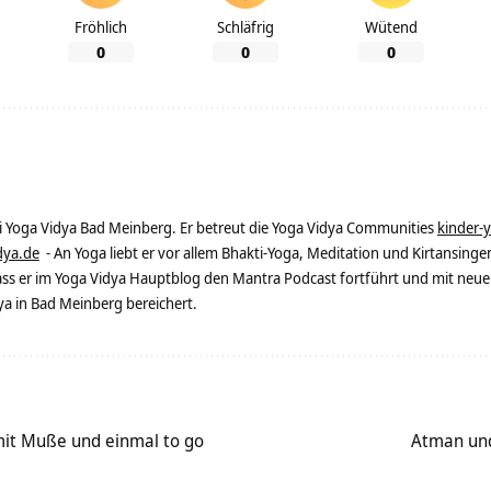
Fröhlich
Schläfrig
Wütend
0
0
0
ei Yoga Vidya Bad Meinberg. Er betreut die Yoga Vidya Communities
kinder-
dya.de
- An Yoga liebt er vor allem Bhakti-Yoga, Meditation und Kirtansingen
dass er im Yoga Vidya Hauptblog den Mantra Podcast fortführt und mit neue
 in Bad Meinberg bereichert.
mit Muße und einmal to go
Atman und