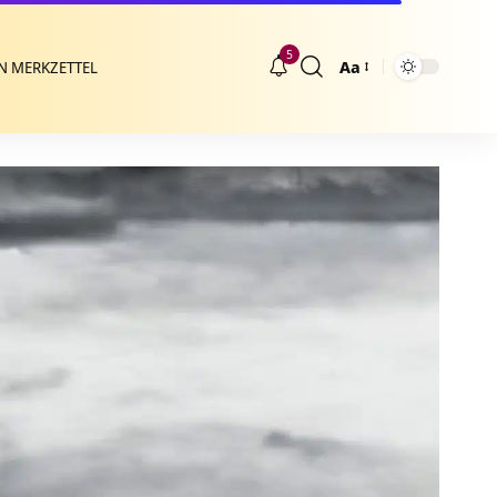
5
Aa
N MERKZETTEL
Größenänderung