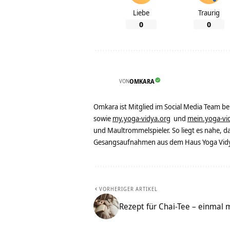
Liebe
Traurig
0
0
VON
OMKARA
Omkara ist Mitglied im Social Media Team b
sowie
my.yoga-vidya.org
und
mein.yoga-vi
und Maultrommelspieler. So liegt es nahe, 
Gesangsaufnahmen aus dem Haus Yoga Vidya
VORHERIGER ARTIKEL
Rezept für Chai-Tee – einmal 