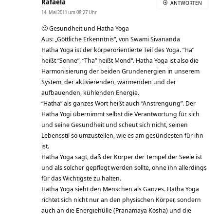
Rafaela
ANTWORTEN
14. Mai 2011 um 08:27 Uhr
🙂 Gesundheit und Hatha Yoga
Aus: „Göttliche Erkenntnis“, von Swami Sivananda
Hatha Yoga ist der körperorientierte Teil des Yoga. “Ha”
heißt “Sonne”, “Tha” heißt Mond“. Hatha Yoga ist also die
Harmonisierung der beiden Grundenergien in unserem
System, der aktivierenden, wärmenden und der
aufbauenden, kühlenden Energie.
“Hatha” als ganzes Wort heißt auch “Anstrengung”. Der
Hatha Yogi übernimmt selbst die Verantwortung für sich
und seine Gesundheit und scheut sich nicht, seinen
Lebensstil so umzustellen, wie es am gesündesten für ihn
ist.
Hatha Yoga sagt, daß der Körper der Tempel der Seele ist
und als solcher gepflegt werden sollte, ohne ihn allerdings
für das Wichtigste zu halten.
Hatha Yoga sieht den Menschen als Ganzes. Hatha Yoga
richtet sich nicht nur an den physischen Körper, sondern
auch an die Energiehülle (Pranamaya Kosha) und die