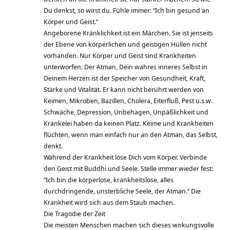
Du denkst, so wirst du. Fühle immer: “Ich bin gesund an
Körper und Geist.”
Angeborene Kränklichkeit ist ein Märchen. Sie ist jenseits
der Ebene von körperlichen und geistigen Hüllen nicht
vorhanden. Nur Körper und Geist sind Krankheiten
unterworfen. Der Atman, Dein wahres inneres Selbst in
Deinem Herzen ist der Speicher von Gesundheit, Kraft,
Stärke und Vitalität. Er kann nicht berührt werden von
Keimen, Mikroben, Bazillen, Cholera, Eiterfluß, Pest u.s.w.
Schwäche, Depression, Unbehagen, Unpäßlichkeit und
Kränkelei haben da keinen Platz. Keime und Krankheiten
flüchten, wenn man einfach nur an den Atman, das Selbst,
denkt.
Während der Krankheit löse Dich vom Körper. Verbinde
den Geist mit Buddhi und Seele. Stelle immer wieder fest:
“Ich bin die körperlose, krankheitslose, alles
durchdringende, unsterbliche Seele, der Atman.” Die
Krankheit wird sich aus dem Staub machen.
Die Tragödie der Zeit
Die meisten Menschen machen sich dieses wirkungsvolle