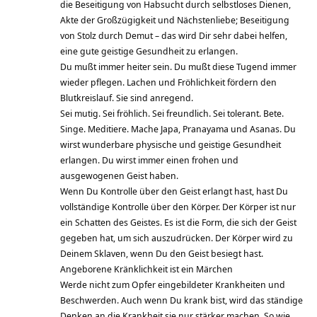
die Beseitigung von Habsucht durch selbstloses Dienen,
Akte der Großzügigkeit und Nächstenliebe; Beseitigung
von Stolz durch Demut – das wird Dir sehr dabei helfen,
eine gute geistige Gesundheit zu erlangen.
Du mußt immer heiter sein. Du mußt diese Tugend immer
wieder pflegen. Lachen und Fröhlichkeit fördern den
Blutkreislauf. Sie sind anregend.
Sei mutig. Sei fröhlich. Sei freundlich. Sei tolerant. Bete.
Singe. Meditiere. Mache Japa, Pranayama und Asanas. Du
wirst wunderbare physische und geistige Gesundheit
erlangen. Du wirst immer einen frohen und
ausgewogenen Geist haben.
Wenn Du Kontrolle über den Geist erlangt hast, hast Du
vollständige Kontrolle über den Körper. Der Körper ist nur
ein Schatten des Geistes. Es ist die Form, die sich der Geist
gegeben hat, um sich auszudrücken. Der Körper wird zu
Deinem Sklaven, wenn Du den Geist besiegt hast.
Angeborene Kränklichkeit ist ein Märchen
Werde nicht zum Opfer eingebildeter Krankheiten und
Beschwerden. Auch wenn Du krank bist, wird das ständige
Denken an die Krankheit sie nur stärker machen. So wie