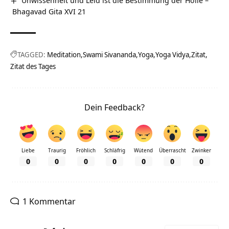
Unwissenheit und Leid ist die Bestimmung der Hölle –
Bhagavad Gita XVI 21
TAGGED:
Meditation
Swami Sivananda
Yoga
Yoga Vidya
Zitat
Zitat des Tages
Dein Feedback?
Liebe
Traurig
Fröhlich
Schläfrig
Wütend
Überrascht
Zwinker
0
0
0
0
0
0
0
1 Kommentar