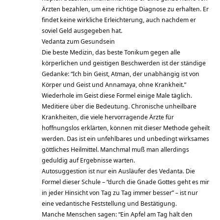
Ärzten bezahlen, um eine richtige Diagnose zu erhalten. Er
findet keine wirkliche Erleichterung, auch nachdem er
soviel Geld ausgegeben hat.
Vedanta zum Gesundsein
Die beste Medizin, das beste Tonikum gegen alle
körperlichen und geistigen Beschwerden ist der ständige
Gedanke: “Ich bin Geist, Atman, der unabhängig ist von
Körper und Geist und Annamaya, ohne Krankheit.”
Wiederhole im Geist diese Formel einige Male täglich.
Meditiere über die Bedeutung. Chronische unheilbare
Krankheiten, die viele hervorragende Ärzte für
hoffnungslos erklärten, können mit dieser Methode geheilt
werden. Das ist ein unfehlbares und unbedingt wirksames
göttliches Heilmittel. Manchmal muß man allerdings
geduldig auf Ergebnisse warten.
Autosuggestion ist nur ein Ausläufer des Vedanta. Die
Formel dieser Schule – “durch die Gnade Gottes geht es mir
in jeder Hinsicht von Tag zu Tag immer besser” – ist nur
eine vedantische Feststellung und Bestätigung.
Manche Menschen sagen: “Ein Apfel am Tag hält den