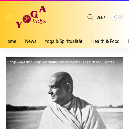
Aa
Größenänderun
Home
News
Yoga & Spiritualität
Health & Food
Yoga Vidya Blog - Yoga, Meditation und Ayurveda
>
Blog
>
News
>
Events
>
Meditatio