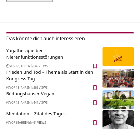
Alternative:
Das könnte dich auch interessieren
Yogatherapie bei
Nierenfunktionsstörungen
VOR 18 JAHREN
549 VIEWS
Frieden und Tod – Thema als Start in den
Kongress-Tag
VOR 18 JAHREN
565 VIEWS
Bildungshäuser Vegan
VOR 13 JAHREN
444 VIEWS
Meditation – Zitat des Tages
VOR 6 JAHREN
461 VIEWS