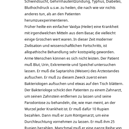
Schwindsucht, Gehirnhautentzündung, Typhus, Diabetes,
Bluthochdruck u.s.w. zu heilen, die nach wie vor nichts
anderes tun, als an den Patienten
herumzuexperimentieren.
Früher heilte ein einfacher Vaidya (Heiler) eine Krankheit
mit irgendwelchen Mitteln aus dem Basar, die vielleicht
einige Groschen wert waren. In dieser Zeit moderner
Zivilisation und wissenschaftlichen Fortschritts, ist
allopathische Behandlung sehr kostspielig geworden.
Arme Menschen können es sich nicht leisten. Der Patient
muß Blut, Urin, Exkremente und Speichel untersuchen
lassen. Er muß die Saptarishis (Weisen) des Ärztestandes
aufsuchen. Er muß zu diesem Zweck zuerst einen
Bakteriologen aufsuchen und etwas auf den Tisch blättern.
Der Bakteriologe schickt den Patienten zu einem Zahnarzt,
um seinen Zahnstein entfernen zu lassen und seine
Parodontose zu behandeln, die, wie man meint, an der
Wurzel jeder Krankheit ist. Er muß dafür 10 Rupien
bezahlen. Dann muß er zum Röntgenarzt, um eine
Durchleuchtung vornehmen zu lassen. Er muß ihm 25
Rupien bezahlen. Manchmal muß er eine ganze Reihe von