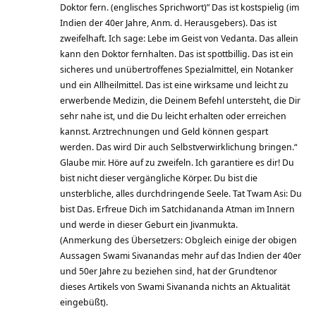
Doktor fern. (englisches Sprichwort)” Das ist kostspielig (im
Indien der 40er Jahre, Anm. d. Herausgebers). Das ist
zweifelhaft. Ich sage: Lebe im Geist von Vedanta. Das allein
kann den Doktor fernhalten. Das ist spottbillig. Das ist ein
sicheres und unübertroffenes Spezialmittel, ein Notanker
und ein Allheilmittel. Das ist eine wirksame und leicht zu
erwerbende Medizin, die Deinem Befehl untersteht, die Dir
sehr nahe ist, und die Du leicht erhalten oder erreichen
kannst. Arztrechnungen und Geld können gespart
werden. Das wird Dir auch Selbstverwirklichung bringen.“
Glaube mir. Höre auf zu zweifeln. Ich garantiere es dir! Du
bist nicht dieser vergängliche Körper. Du bist die
unsterbliche, alles durchdringende Seele. Tat Twam Asi: Du
bist Das. Erfreue Dich im Satchidananda Atman im Innern
und werde in dieser Geburt ein Jivanmukta.
(Anmerkung des Übersetzers: Obgleich einige der obigen
Aussagen Swami Sivanandas mehr auf das Indien der 40er
und 50er Jahre zu beziehen sind, hat der Grundtenor
dieses Artikels von Swami Sivananda nichts an Aktualität
eingebüßt).