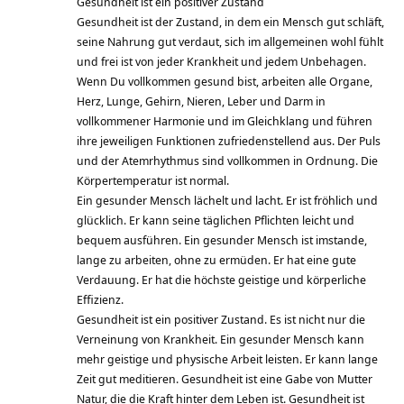
Gesundheit ist ein positiver Zustand
Gesundheit ist der Zustand, in dem ein Mensch gut schläft,
seine Nahrung gut verdaut, sich im allgemeinen wohl fühlt
und frei ist von jeder Krankheit und jedem Unbehagen.
Wenn Du vollkommen gesund bist, arbeiten alle Organe,
Herz, Lunge, Gehirn, Nieren, Leber und Darm in
vollkommener Harmonie und im Gleichklang und führen
ihre jeweiligen Funktionen zufriedenstellend aus. Der Puls
und der Atemrhythmus sind vollkommen in Ordnung. Die
Körpertemperatur ist normal.
Ein gesunder Mensch lächelt und lacht. Er ist fröhlich und
glücklich. Er kann seine täglichen Pflichten leicht und
bequem ausführen. Ein gesunder Mensch ist imstande,
lange zu arbeiten, ohne zu ermüden. Er hat eine gute
Verdauung. Er hat die höchste geistige und körperliche
Effizienz.
Gesundheit ist ein positiver Zustand. Es ist nicht nur die
Verneinung von Krankheit. Ein gesunder Mensch kann
mehr geistige und physische Arbeit leisten. Er kann lange
Zeit gut meditieren. Gesundheit ist eine Gabe von Mutter
Natur, die die Kraft hinter dem Leben ist. Gesundheit ist