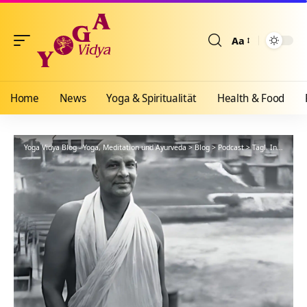
Aa
Größenänderun
Home
News
Yoga & Spiritualität
Health & Food
Yoga Vidya Blog - Yoga, Meditation und Ayurveda
>
Blog
>
Podcast
>
Tägl. Inspiration