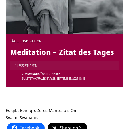
TÄGL. INSPIRATION
Meditation – Zitat des Tages
LESEZEIT: 0 MIN
VON
OMKARA
VOR 2 JAHREN
ZULETZT AKTUALISIERT: 23. SEPTEMBER 2024 10:18
Es gibt kein größeres Mantra als Om.
Swami Sivananda
Facebook
Share on X