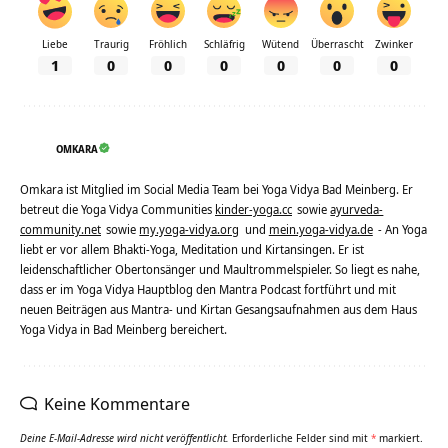
Liebe
Traurig
Fröhlich
Schläfrig
Wütend
Überrascht
Zwinker
1
0
0
0
0
0
0
OMKARA
Omkara ist Mitglied im Social Media Team bei Yoga Vidya Bad Meinberg. Er
betreut die Yoga Vidya Communities
kinder-yoga.cc
sowie
ayurveda-
community.net
sowie
my.yoga-vidya.org
und
mein.yoga-vidya.de
- An Yoga
liebt er vor allem Bhakti-Yoga, Meditation und Kirtansingen. Er ist
leidenschaftlicher Obertonsänger und Maultrommelspieler. So liegt es nahe,
dass er im Yoga Vidya Hauptblog den Mantra Podcast fortführt und mit
neuen Beiträgen aus Mantra- und Kirtan Gesangsaufnahmen aus dem Haus
Yoga Vidya in Bad Meinberg bereichert.
Keine Kommentare
Deine E-Mail-Adresse wird nicht veröffentlicht.
Erforderliche Felder sind mit
*
markiert.