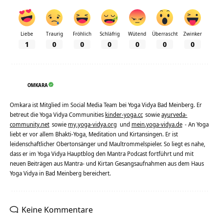
Liebe
Traurig
Fröhlich
Schläfrig
Wütend
Überrascht
Zwinker
1
0
0
0
0
0
0
OMKARA
Omkara ist Mitglied im Social Media Team bei Yoga Vidya Bad Meinberg. Er
betreut die Yoga Vidya Communities
kinder-yoga.cc
sowie
ayurveda-
community.net
sowie
my.yoga-vidya.org
und
mein.yoga-vidya.de
- An Yoga
liebt er vor allem Bhakti-Yoga, Meditation und Kirtansingen. Er ist
leidenschaftlicher Obertonsänger und Maultrommelspieler. So liegt es nahe,
dass er im Yoga Vidya Hauptblog den Mantra Podcast fortführt und mit
neuen Beiträgen aus Mantra- und Kirtan Gesangsaufnahmen aus dem Haus
Yoga Vidya in Bad Meinberg bereichert.
Keine Kommentare