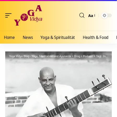
Aa
Größenänderun
Home
News
Yoga & Spiritualität
Health & Food
Yoga Vidya Blog - Yoga, Meditation und Ayurveda
>
Blog
>
Podcast
>
Tägl. Inspiration