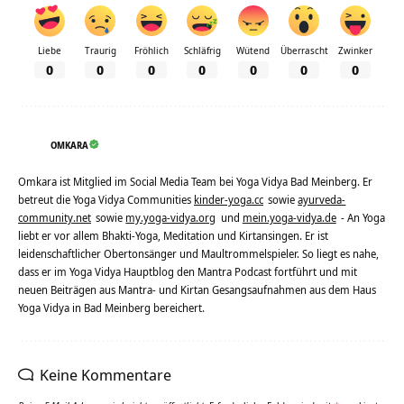
Liebe
Traurig
Fröhlich
Schläfrig
Wütend
Überrascht
Zwinker
0
0
0
0
0
0
0
OMKARA
Omkara ist Mitglied im Social Media Team bei Yoga Vidya Bad Meinberg. Er
betreut die Yoga Vidya Communities
kinder-yoga.cc
sowie
ayurveda-
community.net
sowie
my.yoga-vidya.org
und
mein.yoga-vidya.de
- An Yoga
liebt er vor allem Bhakti-Yoga, Meditation und Kirtansingen. Er ist
leidenschaftlicher Obertonsänger und Maultrommelspieler. So liegt es nahe,
dass er im Yoga Vidya Hauptblog den Mantra Podcast fortführt und mit
neuen Beiträgen aus Mantra- und Kirtan Gesangsaufnahmen aus dem Haus
Yoga Vidya in Bad Meinberg bereichert.
Keine Kommentare