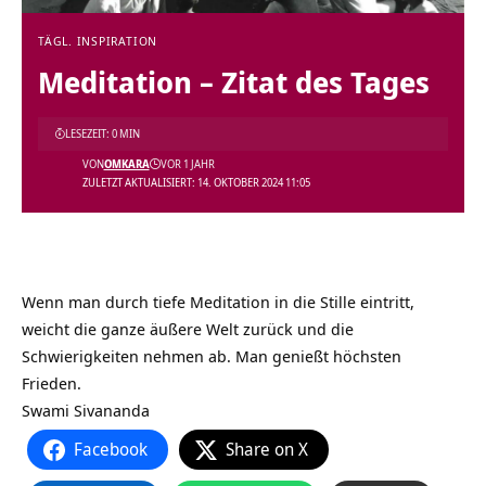
TÄGL. INSPIRATION
Meditation – Zitat des Tages
LESEZEIT: 0 MIN
VON
OMKARA
VOR 1 JAHR
ZULETZT AKTUALISIERT: 14. OKTOBER 2024 11:05
Wenn man durch tiefe Meditation in die Stille eintritt,
weicht die ganze äußere Welt zurück und die
Schwierigkeiten nehmen ab. Man genießt höchsten
Frieden.
Swami Sivananda
Facebook
Share on X