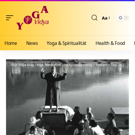
Aa
Größenänderun
Home
News
Yoga & Spiritualität
Health & Food
Yoga Vidya Blog - Yoga, Meditation und Ayurveda
>
Blog
>
Podcast
>
Tägl. Inspiration