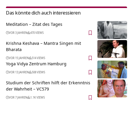
Das könnte dich auch interessieren
Meditation – Zitat des Tages
VOR 3 JAHREN
470 VIEWS
Krishna Keshava – Mantra Singen mit
Bharata
VOR 15 JAHREN
514 VIEWS
Yoga Vidya Zentrum Hamburg
VOR 13 JAHREN
508 VIEWS
Studium der Schriften hilft der Erkenntnis
der Wahrheit – VC579
VOR 7 JAHREN
1.1K VIEWS