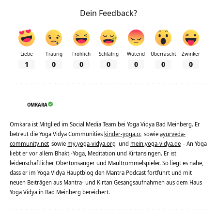
Dein Feedback?
Liebe
Traurig
Fröhlich
Schläfrig
Wütend
Überrascht
Zwinker
1
0
0
0
0
0
0
OMKARA
Omkara ist Mitglied im Social Media Team bei Yoga Vidya Bad Meinberg. Er
betreut die Yoga Vidya Communities
kinder-yoga.cc
sowie
ayurveda-
community.net
sowie
my.yoga-vidya.org
und
mein.yoga-vidya.de
- An Yoga
liebt er vor allem Bhakti-Yoga, Meditation und Kirtansingen. Er ist
leidenschaftlicher Obertonsänger und Maultrommelspieler. So liegt es nahe,
dass er im Yoga Vidya Hauptblog den Mantra Podcast fortführt und mit
neuen Beiträgen aus Mantra- und Kirtan Gesangsaufnahmen aus dem Haus
Yoga Vidya in Bad Meinberg bereichert.