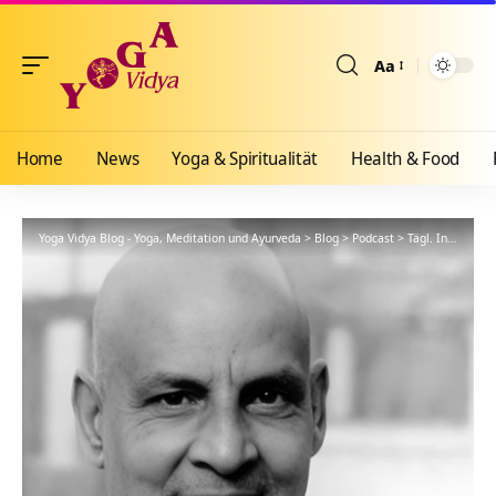
Aa
Größenänderun
Home
News
Yoga & Spiritualität
Health & Food
Yoga Vidya Blog - Yoga, Meditation und Ayurveda
>
Blog
>
Podcast
>
Tägl. Inspiration