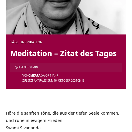
TÄGL. INSPIRATION
Meditation – Zitat des Tages
LESEZEIT: 0 MIN
VON
OMKARA
VOR 1 JAHR
ZULETZT AKTUALISIERT: 16. OKTOBER 2024 09:18
Höre die sanften Töne, die aus der tiefen Seele kommen,
und ruhe in ewigem Frieden.
Swami Sivananda