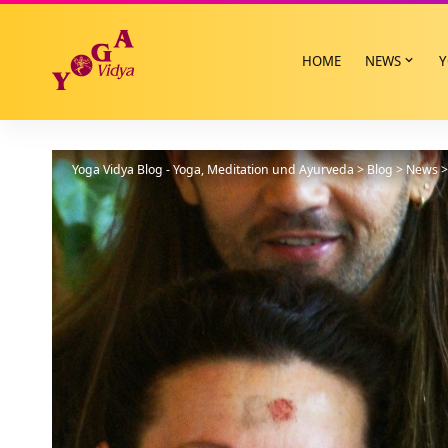
HOME
NEWS
Y
Yoga Vidya Blog - Yoga, Meditation und Ayurveda
>
Blog
>
News