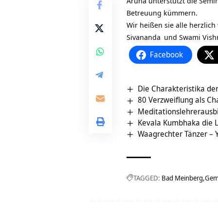
Aruna unterstützt die Semi
Betreuung kümmern.
Wir heißen sie alle herzli
Sivananda
und
Swami Vish
Facebook
Die Charakteristika de
80 Verzweiflung als C
Meditationslehrerausb
Kevala Kumbhaka die L
Waagrechter Tänzer – 
TAGGED:
Bad Meinberg
Gem