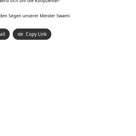
 wird sich um die Koopzenter-
d den Segen unserer Meister
Swami
ail
Copy Link