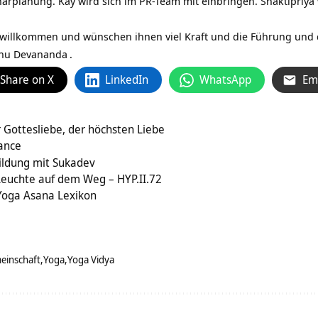
narplanung. Kay wird sich im PR-Team mit einbringen. Shaktipriya
ch willkommen und wünschen ihnen viel Kraft und die Führung un
nu Devananda
.
Share on X
LinkedIn
WhatsApp
Em
r Gottesliebe, der höchsten Liebe
hance
ildung mit Sukadev
euchte auf dem Weg – HYP.II.72
Yoga Asana Lexikon
einschaft
Yoga
Yoga Vidya