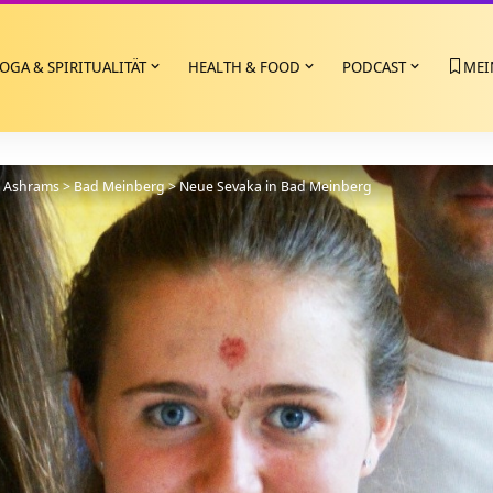
OGA & SPIRITUALITÄT
HEALTH & FOOD
PODCAST
MEI
>
Ashrams
>
Bad Meinberg
>
Neue Sevaka in Bad Meinberg