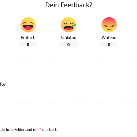
Dein Feedback?
Fröhlich
Schläfrig
Wütend
0
0
0
ita
rderliche Felder sind mit
*
markiert.