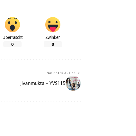
Überrascht
Zwinker
0
0
NÄCHSTER ARTIKEL
Jivanmukta – YVS115