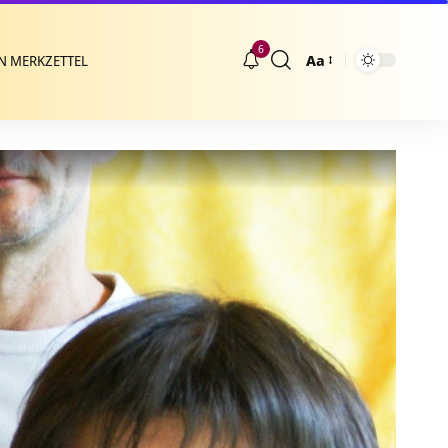
6
Aa
N MERKZETTEL
Größenänderung