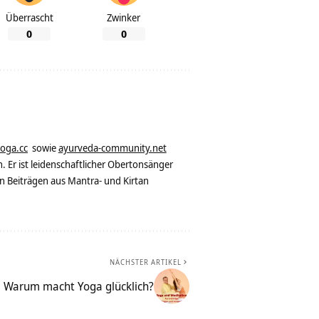
Überrascht
Zwinker
0
0
yoga.cc
sowie
ayurveda-community.net
. Er ist leidenschaftlicher Obertonsänger
n Beiträgen aus Mantra- und Kirtan
NÄCHSTER ARTIKEL
Warum macht Yoga glücklich?