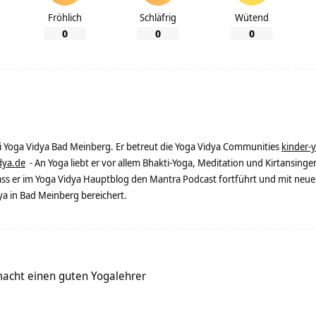
Fröhlich
Schläfrig
Wütend
0
0
0
ei Yoga Vidya Bad Meinberg. Er betreut die Yoga Vidya Communities
kinder-
dya.de
- An Yoga liebt er vor allem Bhakti-Yoga, Meditation und Kirtansingen
dass er im Yoga Vidya Hauptblog den Mantra Podcast fortführt und mit neue
 in Bad Meinberg bereichert.
acht einen guten Yogalehrer