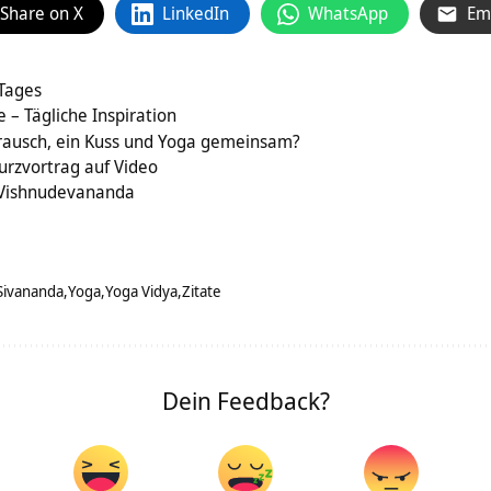
Share on X
LinkedIn
WhatsApp
Em
 Tages
e – Tägliche Inspiration
rausch, ein Kuss und Yoga gemeinsam?
urzvortrag auf Video
Vishnudevananda
Sivananda
Yoga
Yoga Vidya
Zitate
Dein Feedback?