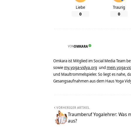
Liebe
Traurig
0
0
VON
OMKARA
Omkara ist Mitglied im Social Media Team b
sowie
my.yoga-vidya.org
und
mein.yoga-vi
und Maultrommelspieler. So liegt es nahe, 
Gesangsaufnahmen aus dem Haus Yoga Vidya
VORHERIGER ARTIKEL
Traumberuf Yogalehrer: Was m
aus?