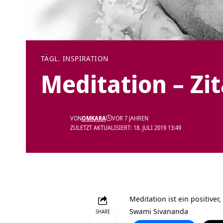
TÄGL. INSPIRATION
Meditation – Zi
VON
OMKARA
VOR 7 JAHREN
ZULETZT AKTUALISIERT: 18. JULI 2019 13:49
Meditation ist ein positive
Swami Sivananda
SHARE