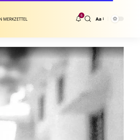
6
Aa
N MERKZETTEL
Größenänderung