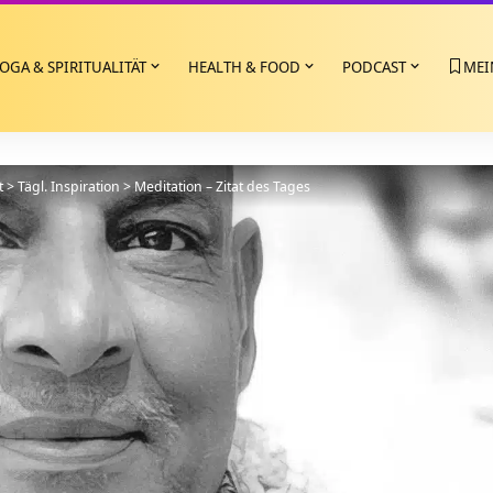
OGA & SPIRITUALITÄT
HEALTH & FOOD
PODCAST
MEI
t
>
Tägl. Inspiration
>
Meditation – Zitat des Tages