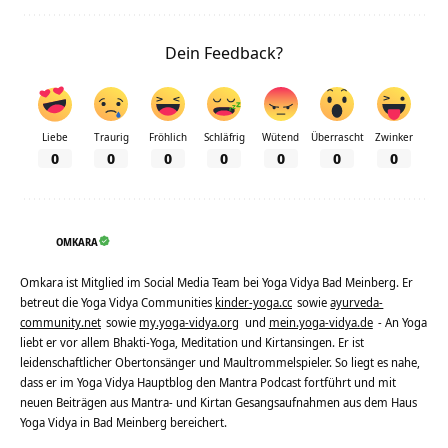
Dein Feedback?
Liebe
Traurig
Fröhlich
Schläfrig
Wütend
Überrascht
Zwinker
0
0
0
0
0
0
0
OMKARA
Omkara ist Mitglied im Social Media Team bei Yoga Vidya Bad Meinberg. Er
betreut die Yoga Vidya Communities
kinder-yoga.cc
sowie
ayurveda-
community.net
sowie
my.yoga-vidya.org
und
mein.yoga-vidya.de
- An Yoga
liebt er vor allem Bhakti-Yoga, Meditation und Kirtansingen. Er ist
leidenschaftlicher Obertonsänger und Maultrommelspieler. So liegt es nahe,
dass er im Yoga Vidya Hauptblog den Mantra Podcast fortführt und mit
neuen Beiträgen aus Mantra- und Kirtan Gesangsaufnahmen aus dem Haus
Yoga Vidya in Bad Meinberg bereichert.