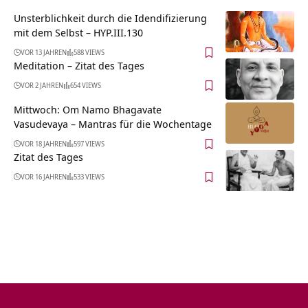
Unsterblichkeit durch die Idendifizierung
mit dem Selbst – HYP.III.130
VOR 13 JAHREN
588 VIEWS
Meditation – Zitat des Tages
VOR 2 JAHREN
654 VIEWS
Mittwoch: Om Namo Bhagavate
Vasudevaya – Mantras für die Wochentage
VOR 18 JAHREN
597 VIEWS
Zitat des Tages
VOR 16 JAHREN
533 VIEWS