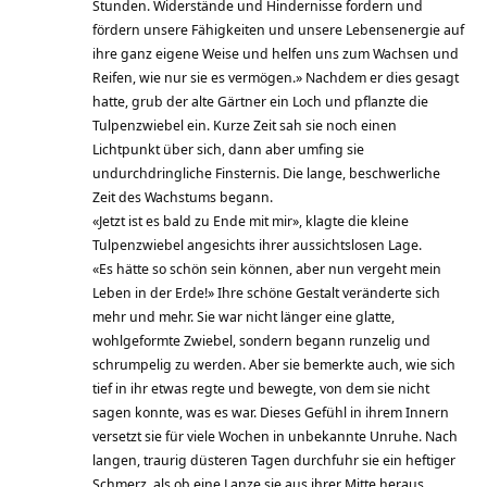
Stunden. Widerstände und Hindernisse fordern und
fördern unsere Fähigkeiten und unsere Lebensenergie auf
ihre ganz eigene Weise und helfen uns zum Wachsen und
Reifen, wie nur sie es vermögen.» Nachdem er dies gesagt
hatte, grub der alte Gärtner ein Loch und pflanzte die
Tulpenzwiebel ein. Kurze Zeit sah sie noch einen
Lichtpunkt über sich, dann aber umfing sie
undurchdringliche Finsternis. Die lange, beschwerliche
Zeit des Wachstums begann.
«Jetzt ist es bald zu Ende mit mir», klagte die kleine
Tulpenzwiebel angesichts ihrer aussichtslosen Lage.
«Es hätte so schön sein können, aber nun vergeht mein
Leben in der Erde!» Ihre schöne Gestalt veränderte sich
mehr und mehr. Sie war nicht länger eine glatte,
wohlgeformte Zwiebel, sondern begann runzelig und
schrumpelig zu werden. Aber sie bemerkte auch, wie sich
tief in ihr etwas regte und bewegte, von dem sie nicht
sagen konnte, was es war. Dieses Gefühl in ihrem Innern
versetzt sie für viele Wochen in unbekannte Unruhe. Nach
langen, traurig düsteren Tagen durchfuhr sie ein heftiger
Schmerz, als ob eine Lanze sie aus ihrer Mitte heraus