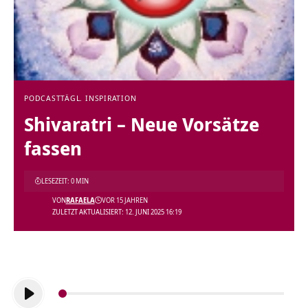
PODCAST
TÄGL. INSPIRATION
Shivaratri – Neue Vorsätze
fassen
LESEZEIT: 0 MIN
VON
RAFAELA
VOR 15 JAHREN
ZULETZT AKTUALISIERT: 12. JUNI 2025 16:19
Audio-
Player