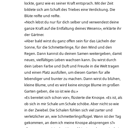
lockte, ganz wie es seiner Kraft entsprach. Mit der Zeit
bildete sich am Schaft des Triebes eine Verdickung. Die
Blüte reifte und reifte.
«Noch lebst du nur für dich selber und verwendest deine
ganze Kraft auf die Entfaltung deines Wesens», erklärte ihr
der Gärtner.
«Aber bald wirst du ganz offen sein für das Lächeln der
Sonne, für die Schmetterlinge, für den Wind und den
Regen. Dann kannst du deinen Samen weitergeben, damit
neues, vielfältiges Leben wachsen kann. Du wirst durch
dein Leben Farbe und Duft und Freude in die Welt tragen
und einen Platz ausfüllen, um diesen Garten für alle
lebendiger und bunter zu machen. Dann wirst du blühen,
kleine Blume, und es wird keine einzige Blume im großen
Garten geben, die so ist wie du.»
«Es bereitet sich schon vor», flüsterte die Knospe. «Es ist, als
ob sich in mir Schale um Schale schöbe. Aber nicht so wie
in der Zwiebel. Die Schalen fühlen sich viel zarter und
verletzlicher an, wie Schmetterlingsflügel. Wann ist der Tag
gekommen, an dem ich meine Knospe absprengen s?»