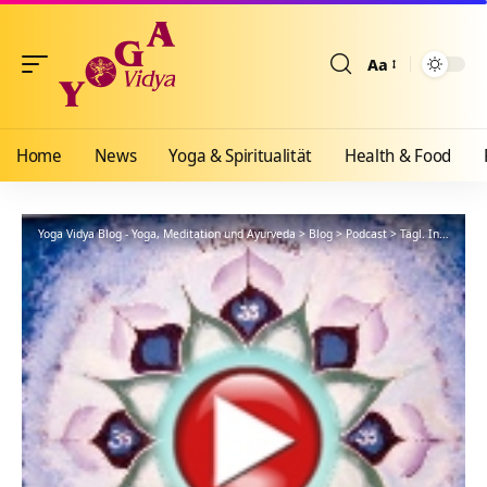
Aa
Größenänderun
Home
News
Yoga & Spiritualität
Health & Food
Yoga Vidya Blog - Yoga, Meditation und Ayurveda
>
Blog
>
Podcast
>
Tägl. Inspiration