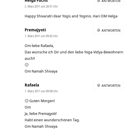
Helga Fuchs
ANTWORTEN
2. März 2011 um 20:51 Uhr
Happy Shivaratri dear Yogis and Yoginis. Hari OM Helga
Premajyoti
ANTWORTEN
1. März 2011 um 09:42 Uhr
Om liebe Rafaela,
Das wünsche ich Dir und den liebe Yoga-Vidya-Bewohnern
auch!!
🙂
Om Namah Shivaya
Rafaela
ANTWORTEN
1. März 2011 um 09:08 Uhr
🙂 Guten Morgen!
Om
Ja, liebe Premajyoti!
Habt einen wunderschönen Tag.
Om Namah Shivaya