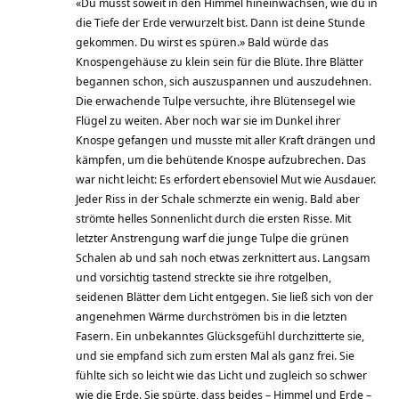
«Du musst soweit in den Himmel hineinwachsen, wie du in
die Tiefe der Erde verwurzelt bist. Dann ist deine Stunde
gekommen. Du wirst es spüren.» Bald würde das
Knospengehäuse zu klein sein für die Blüte. Ihre Blätter
begannen schon, sich auszuspannen und auszudehnen.
Die erwachende Tulpe versuchte, ihre Blütensegel wie
Flügel zu weiten. Aber noch war sie im Dunkel ihrer
Knospe gefangen und musste mit aller Kraft drängen und
kämpfen, um die behütende Knospe aufzubrechen. Das
war nicht leicht: Es erfordert ebensoviel Mut wie Ausdauer.
Jeder Riss in der Schale schmerzte ein wenig. Bald aber
strömte helles Sonnenlicht durch die ersten Risse. Mit
letzter Anstrengung warf die junge Tulpe die grünen
Schalen ab und sah noch etwas zerknittert aus. Langsam
und vorsichtig tastend streckte sie ihre rotgelben,
seidenen Blätter dem Licht entgegen. Sie ließ sich von der
angenehmen Wärme durchströmen bis in die letzten
Fasern. Ein unbekanntes Glücksgefühl durchzitterte sie,
und sie empfand sich zum ersten Mal als ganz frei. Sie
fühlte sich so leicht wie das Licht und zugleich so schwer
wie die Erde. Sie spürte, dass beides – Himmel und Erde –