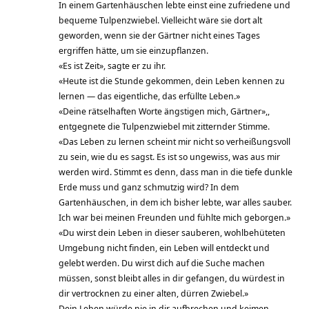
In einem Gartenhäuschen lebte einst eine zufriedene und
bequeme Tulpenzwiebel. Vielleicht wäre sie dort alt
geworden, wenn sie der Gärtner nicht eines Tages
ergriffen hätte, um sie einzupflanzen.
«Es ist Zeit», sagte er zu ihr.
«Heute ist die Stunde gekommen, dein Leben kennen zu
lernen — das eigentliche, das erfüllte Leben.»
«Deine rätselhaften Worte ängstigen mich, Gärtner»,,
entgegnete die Tulpenzwiebel mit zitternder Stimme.
«Das Leben zu lernen scheint mir nicht so verheißungsvoll
zu sein, wie du es sagst. Es ist so ungewiss, was aus mir
werden wird. Stimmt es denn, dass man in die tiefe dunkle
Erde muss und ganz schmutzig wird? In dem
Gartenhäuschen, in dem ich bisher lebte, war alles sauber.
Ich war bei meinen Freunden und fühlte mich geborgen.»
«Du wirst dein Leben in dieser sauberen, wohlbehüteten
Umgebung nicht finden, ein Leben will entdeckt und
gelebt werden. Du wirst dich auf die Suche machen
müssen, sonst bleibt alles in dir gefangen, du würdest in
dir vertrocknen zu einer alten, dürren Zwiebel.»
Dein Leben würde nie in dir aufbrechen und keimen,