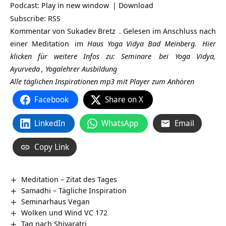
Podcast:
Play in new window
|
Download
Subscribe:
RSS
Kommentar von
Sukadev Bretz
. Gelesen im Anschluss nach
einer
Meditation
im
Haus Yoga Vidya Bad Meinberg.
Hier
klicken für weitere Infos zu:
Seminare
bei Yoga Vidya,
Ayurveda
,
Yogalehrer Ausbildung
Alle täglichen Inspirationen mp3 mit Player zum Anhören
Facebook
Share on X
LinkedIn
WhatsApp
Email
Copy Link
Meditation – Zitat des Tages
Samadhi – Tägliche Inspiration
Seminarhaus Vegan
Wolken und Wind VC 172
Tag nach Shivaratri