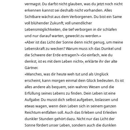
vermagst. Du darfst nicht glauben, was du jetzt noch nicht
erkennen kannst sei deshalb nicht vorhanden. Alles
Sichtbare wächst aus dem Verborgenen. Du bist ein Same
voll blühender Zukunft, voll unendlicher
Lebensmöglichkeiten, die tief verborgen in dir schlafen
und nur darauf warten, geweckt zu werden.»
«Aber ist das Licht der Sonne denn nicht genug, um meine
Lebenskraft zu wecken? Warum muss ich das Dunkel und
die Schwere der Erde ertragen?» «So einfach, wie du
denkst, ist es mit dem Leben nicht», erklärte ihr der alte
Gärtner.
«Manches, was dir heute weh tut und als Unglück
erscheint, kann morgen einmal dein Glück bedeuten. Es ist
alles andere als bequem, sein wahres Wesen und die
Erfüllung seines Lebens zu finden. Dein Leben ist eine
Aufgabe: Du musst dich selbst aufgeben, loslassen und
etwas wagen, wenn dein Leben sich in seinem ganzen
Reichtum entfalten soll. Auch das Erleben und Erleiden
dunkler Stunden gehört dazu. Nicht nur das Licht der
Sonne fördert unser Leben, sondern auch die dunklen