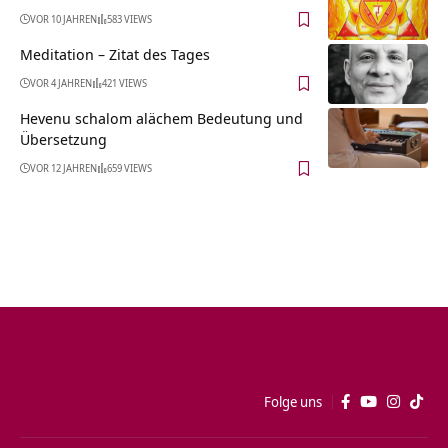
VOR 10 JAHREN
583 VIEWS
Meditation – Zitat des Tages
VOR 4 JAHREN
421 VIEWS
Hevenu schalom alächem Bedeutung und
Übersetzung
VOR 12 JAHREN
659 VIEWS
Folge uns