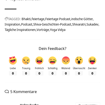
TAGGED:
Bhakti
feiertage
Feiertage Podcast
indische Götter
Inspiration
Podcast
Shiva-Geschichten-Podcast
Shivaratri
Sukadev
Tägliche Inspirationen
Vorträge
Yoga Vidya
Dein Feedback?
Liebe
Traurig
Fröhlich
Schläfrig
Wütend
Überrascht
Zwinker
0
0
0
0
0
0
0
5 Kommentare