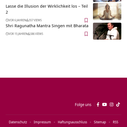
Lasse die Illusion der Wirklichkeit los – Teil
2
VOR 6 JAHREN
557 VIEWS
Shri Ragunatha Mantra Singen mit Bharata
VOR 15 JAHREN
586 VIEWS
Folge uns
Datenschutz
Impressum
Haftungsausschluss
Sitemap
RSS