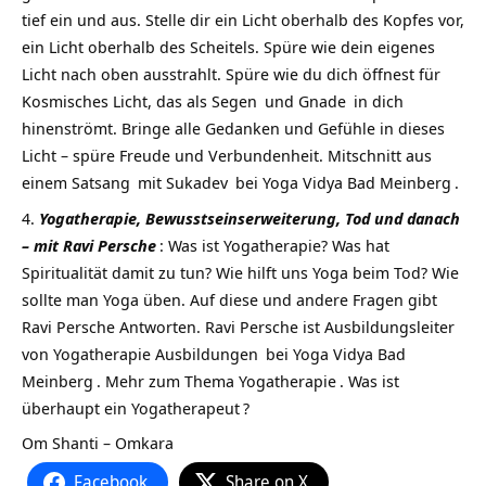
tief ein und aus. Stelle dir ein Licht oberhalb des Kopfes vor,
ein Licht oberhalb des Scheitels. Spüre wie dein eigenes
Licht nach oben ausstrahlt. Spüre wie du dich öffnest für
Kosmisches Licht, das als
Segen
und
Gnade
in dich
hinenströmt. Bringe alle Gedanken und Gefühle in dieses
Licht – spüre Freude und Verbundenheit. Mitschnitt aus
einem
Satsang
mit
Sukadev
bei
Yoga Vidya Bad Meinberg
.
Yogatherapie, Bewusstseinserweiterung, Tod und danach
– mit Ravi Persche
: Was ist Yogatherapie? Was hat
Spiritualität damit zu tun? Wie hilft uns Yoga beim Tod? Wie
sollte man Yoga üben. Auf diese und andere Fragen gibt
Ravi Persche Antworten. Ravi Persche ist Ausbildungsleiter
von
Yogatherapie Ausbildungen
bei
Yoga Vidya Bad
Meinberg
. Mehr zum Thema
Yogatherapie
. Was ist
überhaupt ein
Yogatherapeut
?
Om Shanti – Omkara
Facebook
Share on X