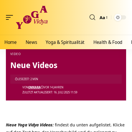
Aa
Größenänderun
Home
News
Yoga & Spiritualität
Health & Food
VIDEO
Neue Videos
Yoga Vidya Blog - Yoga, Meditation und Ayurveda
>
Blog
>
Videos
>
Video
>
Neue Vid
LESEZEIT: 2 MIN
VON
OMKARA
VOR 14 JAHREN
ZULETZT AKTUALISIERT: 16. JULI 2025 11:59
Neue Yoga Vidya Videos:
findest du unten aufgelistet. Klicke