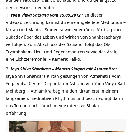
auf den Text bzw. das Vorschaubild und du gelangst zu
dem gewünschten Video.
Yoga Vidya Satsang vom 15.09.2012
:
In dieser
Videoaufzeichnung kannst du eine angeleitete Meditation –
Kirtan und
Mantra
Singen sowie einem Yoga Vortrag von
Sukadev über das Leben und Wirken von
Shankaracharya
verfolgen. Zum Abschluss des
Satsang
folgt das OM
Tryambakam, Heil- und Segensmantren sowie das Arati,
eine Lichtzeremonie. – Kamera: Falko.
Jaya Shiva Shankara – Mantra Singen mit Atmamitra:
Jaya Shiva Shankara Kirtan gesungen von Atmamitra vom
Yoga Vidya Center Diepholz
im Ashram von
Yoga Vidya Bad
Meinberg
– Atmamitra beginnt den Kirtan erst in einem
langsamen, meditativen Rhythmus und beschleunigt dann
das Tempo und – führt in eine intensive
Bhakti
… -
erfahrung.