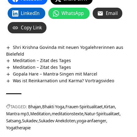
LinkedIn
WhatsApp
Email
Copy Link
Shri Krishna Govinda mit neuen Yogalehrerinnen aus
Bielefeld
Meditation – Zitat des Tages
Meditation – Zitat des Tages
Gopala Hare – Mantra-Singen mit Marcel
Was ist Reinkarnation und Karma? Vortragsvideo
TAGGED:
Bhajan
Bhakti Yoga
Frauen-Spiritualitaet
Kirtan
Mantra mp3
Meditation
meditationstexte
Natur-Spiritualitaet
Satsang
Sukadev
Sukadev Anekdoten
yoga-anfaenger
Yogatherapie