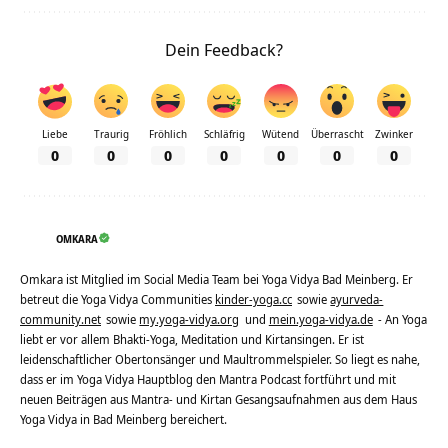
Dein Feedback?
Liebe
Traurig
Fröhlich
Schläfrig
Wütend
Überrascht
Zwinker
0
0
0
0
0
0
0
OMKARA
Omkara ist Mitglied im Social Media Team bei Yoga Vidya Bad Meinberg. Er
betreut die Yoga Vidya Communities
kinder-yoga.cc
sowie
ayurveda-
community.net
sowie
my.yoga-vidya.org
und
mein.yoga-vidya.de
- An Yoga
liebt er vor allem Bhakti-Yoga, Meditation und Kirtansingen. Er ist
leidenschaftlicher Obertonsänger und Maultrommelspieler. So liegt es nahe,
dass er im Yoga Vidya Hauptblog den Mantra Podcast fortführt und mit
neuen Beiträgen aus Mantra- und Kirtan Gesangsaufnahmen aus dem Haus
Yoga Vidya in Bad Meinberg bereichert.