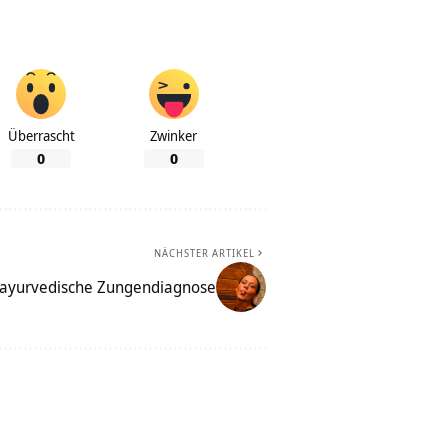
Überrascht
Zwinker
0
0
NÄCHSTER ARTIKEL
e ayurvedische Zungendiagnose