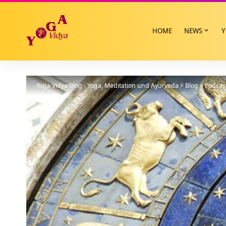
HOME
NEWS
Y
Yoga Vidya Blog - Yoga, Meditation und Ayurveda
>
Blog
>
Podcas