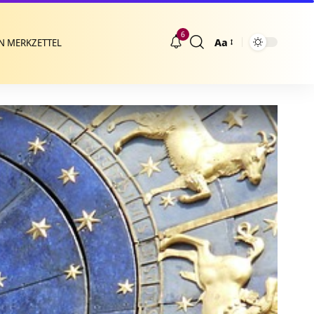
6
Aa
N MERKZETTEL
Größenänderung