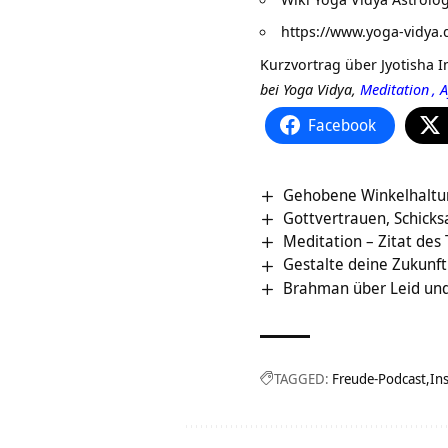
https://www.yoga-vidya.
Kurzvortrag über
Jyotisha 
bei Yoga Vidya,
Meditation
,
A
Facebook
Gehobene Winkelhaltu
Gottvertrauen, Schicks
Meditation – Zitat des
Gestalte deine Zukunft 
Brahman über Leid und 
TAGGED:
Freude-Podcast
Ins