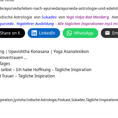
de/ayurveda/leben-nach-ayurveda/ayurveda-astrologie-und-edelst
Indische Astrologie
von
Sukadev
von
Yoga Vidya Bad Meinberg
.
Hie
yurveda
,
Yogalehrer Ausbildung
.
Alle täglichen Inspirationen mp3 m
Share on X
LinkedIn
WhatsApp
Em
ng | Upavishtha Konasana | Yoga Asanalexikon
alsvertrauen …
 Tages
selbst – Ich habe Hoffnung – Tägliche Inspiration
Trauer – Tägliche Inspiration
piration
Jyotsha Indische Astrologie
Podcast
Sukadev
Tägliche Inspiration