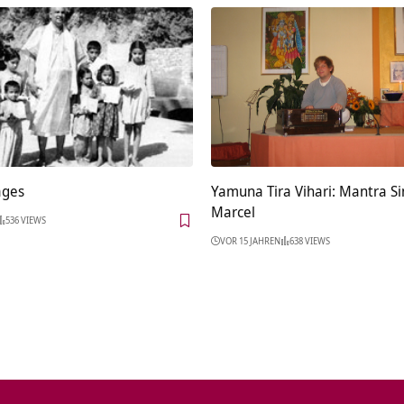
ages
Yamuna Tira Vihari: Mantra S
Marcel
536 VIEWS
VOR 15 JAHREN
638 VIEWS