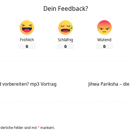
Dein Feedback?
Fröhlich
Schläfrig
Wütend
0
0
0
d vorbereiten? mp3 Vortrag
Jihwa Pariksha – di
rderliche Felder sind mit
*
markiert.