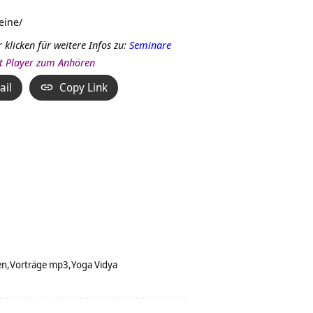
eine/
r klicken für weitere Infos zu:
Seminare
it Player zum Anhören
ail
Copy Link
en
Vorträge mp3
Yoga Vidya