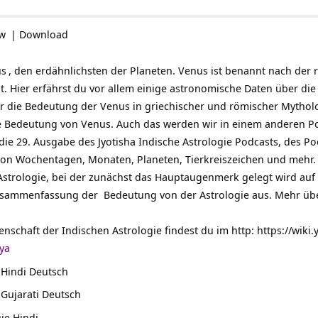
ow
|
Download
us
, den erdähnlichsten der Planeten. Venus ist benannt nach der 
. Hier erfährst du vor allem einige astronomische Daten über die
r die Bedeutung der Venus in griechischer und römischer Mytholog
e Bedeutung von Venus. Auch das werden wir in einem anderen Po
 die 29. Ausgabe des Jyotisha Indische Astrologie Podcasts, des P
on Wochentagen, Monaten, Planeten, Tierkreiszeichen und mehr. Die
Astrologie, bei der zunächst das Hauptaugenmerk gelegt wird auf
sammenfassung der Bedeutung von der Astrologie aus. Mehr über 
nschaft der Indischen Astrologie findest du im http:
https://wiki
dya
 Hindi Deutsch
 Gujarati Deutsch
ie Hindi