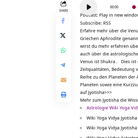
Audio-
00:00
Player
SHARE
Podcast:
Play in new wind
Subscribe:
RSS
Erfahre mehr über die
Ven
Griechen Aphrodite genannt
wirst du mehr erfahren übe
auch über die astrologisch
Venus ist
Shukra
. Dies ist
Zeitqualitäten, Bedeutung v
Reihe zu den Planeten der 
Planeten sowie eine Kurzzu
auf
Jyotisha>>>
Mehr zum Jyotisha die Wisse
Astrologie Wiki Yoga Vi
Wiki Yoga Vidya Jyotisha
Wiki Yoga Vidya Jyotisha
Wiki Yoga Vidya Astrolog