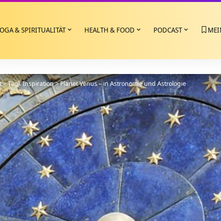
OGA & SPIRITUALITÄT
HEALTH & FOOD
PODCAST
MEI
t
>
Tägl. Inspiration
>
Planet Venus – in Astronomie und Astrologie