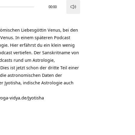
00:00
Pfeiltasten
Hoch/Runter
benutzen,
römischen Liebesgöttin Venus, bei den
um
 Venus. In einem späteren Podcast
die
ie. Hier erfährst du ein klein wenig
Lautstärke
dcast vertiefen. Der Sanskritname von
zu
odcasts rund um Astrologie,
regeln.
s ist jetzt schon der dritte Teil einer
 die astronomischen Daten der
Jyotisha, indische Astrologie auch
.yoga-vidya.de/Jyotisha