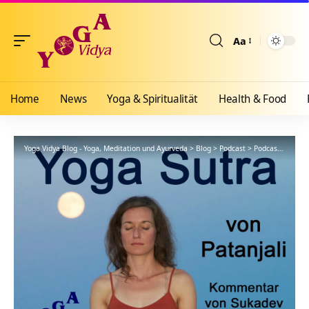
Aa
Größenänderun
Home
News
Yoga & Spiritualität
Health & Food
Yoga Vidya Blog - Yoga, Meditation und Ayurveda
>
Blog
>
Podcast
>
Podcast Kanal: Patanjali Yoga Sutra mit Kommentaren von Sukadev Bretz