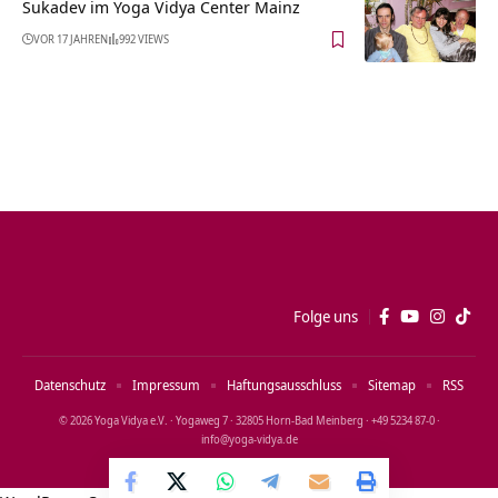
Sukadev im Yoga Vidya Center Mainz
VOR 17 JAHREN
992 VIEWS
Folge uns
Datenschutz
Impressum
Haftungsausschluss
Sitemap
RSS
© 2026 Yoga Vidya e.V. · Yogaweg 7 · 32805 Horn‑Bad Meinberg · +49 5234 87‑0 ·
info@yoga‑vidya.de