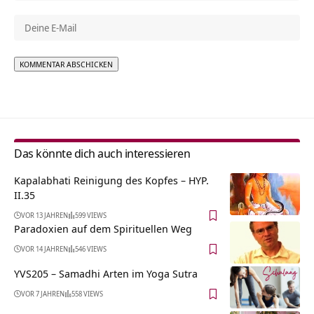
Alternative:
Das könnte dich auch interessieren
Kapalabhati Reinigung des Kopfes – HYP.
II.35
VOR 13 JAHREN
599 VIEWS
Paradoxien auf dem Spirituellen Weg
VOR 14 JAHREN
546 VIEWS
YVS205 – Samadhi Arten im Yoga Sutra
VOR 7 JAHREN
558 VIEWS