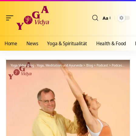
Aa
Größenänderun
Home
News
Yoga & Spiritualität
Health & Food
Yoga Vidya Blog - Yoga, Meditation und Ayurveda
>
Blog
>
Podcast
>
Podcast Kanal: Yoga, Meditation und spirituelles Leben