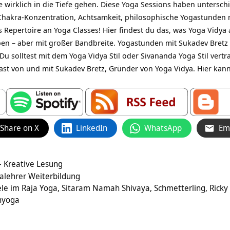
e wirklich in die Tiefe gehen. Diese Yoga Sessions haben untersch
 Chakra-Konzentration, Achtsamkeit, philosophische Yogastunden m
 Repertoire an Yoga Classes! Hier findest du das, was Yoga Vidya 
ben – aber mit großer Bandbreite. Yogastunden mit Sukadev Bret
Du solltest mit dem Yoga Vidya Stil oder Sivananda Yoga Stil vert
st von und mit Sukadev Bretz, Gründer von Yoga Vidya. Hier kanns
Share on X
LinkedIn
WhatsApp
Em
 – Kreative Lesung
galehrer Weiterbildung
ele im Raja Yoga, Sitaram Namah Shivaya, Schmetterling, Ricky
nyoga