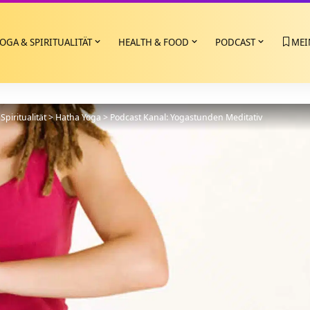
OGA & SPIRITUALITÄT
HEALTH & FOOD
PODCAST
MEI
Spiritualität
>
Hatha Yoga
>
Podcast Kanal: Yogastunden Meditativ