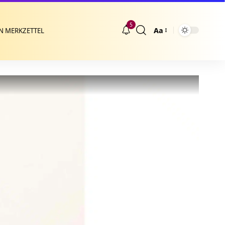
5
Aa
N MERKZETTEL
Größenänderung