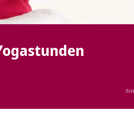
 Yogastunden
LES