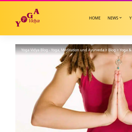
HOME
NEWS
Y
Yoga Vidya Blog - Yoga, Meditation und Ayurveda
>
Blog
>
Yoga & 