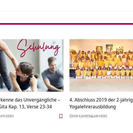
rkenne das Unvergängliche –
4. Abschluss 2019 der 2-jähri
ita Kap. 13, Verse 23-34
Yogalehrerausbildung
474 VIEWS
VOR 8 JAHREN
648 VIEWS