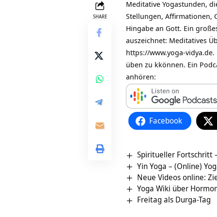
Meditative Yogastunden, di
Stellungen, Affirmationen,
SHARE
Hingabe an Gott. Ein großes
auszeichnet: Meditatives Ü
https://www.yoga-vidya.de. 
üben zu kkönnen. Ein Podca
anhören:
Facebook
Spiritueller Fortschritt
Yin Yoga – (Online) Yo
Neue Videos online: Zi
Yoga Wiki über Hormo
Freitag als Durga-Tag