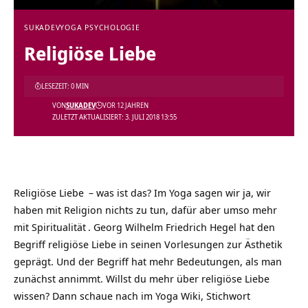
SUKADEV
YOGA PSYCHOLOGIE
Religiöse Liebe
LESEZEIT: 0 MIN
VON
SUKADEV
VOR 12 JAHREN
ZULETZT AKTUALISIERT: 3. JULI 2018 13:55
Religiöse Liebe
– was ist das? Im Yoga sagen wir ja, wir
haben mit Religion nichts zu tun, dafür aber umso mehr
mit
Spiritualität
. Georg Wilhelm Friedrich Hegel hat den
Begriff religiöse Liebe in seinen Vorlesungen zur Ästhetik
geprägt. Und der Begriff hat mehr Bedeutungen, als man
zunächst annimmt. Willst du mehr über religiöse
Liebe
wissen? Dann schaue nach im Yoga Wiki, Stichwort