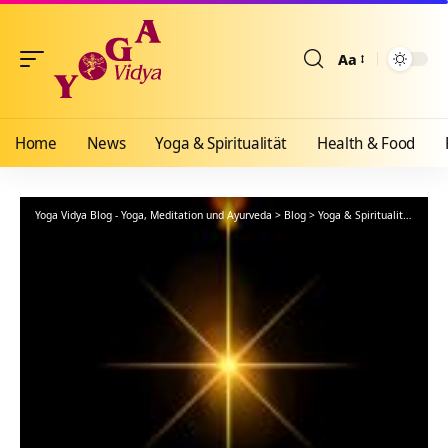
Aa
Größenänderun
Home
News
Yoga & Spiritualität
Health & Food
Yoga Vidya Blog - Yoga, Meditation und Ayurveda
>
Blog
>
Yoga & Spiritualität
>
Yoga