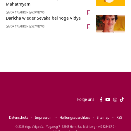
Mahatmyam
VOR 17 JAHREN
639 VIEWS
Daricha wieder Sevaka bei Yoga Vidya
VOR 17 JAHREN
527 VIEWS
Folge uns
Datenschutz
Impressum
Haftungsausschluss
Sitemap
RSS
© 2026 Yoga Vidya e.V. · Yogaweg 7 · 32805 Horn‑Bad Meinberg · +49 5234 87‑0 ·