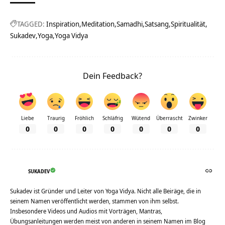
TAGGED:
Inspiration
Meditation
Samadhi
Satsang
Spiritualität
Sukadev
Yoga
Yoga Vidya
Dein Feedback?
Liebe
Traurig
Fröhlich
Schläfrig
Wütend
Überrascht
Zwinker
0
0
0
0
0
0
0
SUKADEV
Sukadev ist Gründer und Leiter von Yoga Vidya. Nicht alle Beiräge, die in
seinem Namen veröffentlicht werden, stammen von ihm selbst.
Insbesondere Videos und Audios mit Vorträgen, Mantras,
Übungsanleitungen werden meist von anderen in seinem Namen im Blog