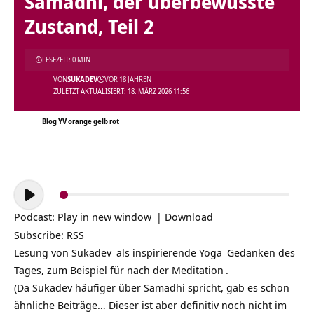
Samadhi, der überbewusste
Zustand, Teil 2
LESEZEIT: 0 MIN
VON
SUKADEV
VOR 18 JAHREN
ZULETZT AKTUALISIERT: 18. MÄRZ 2026 11:56
Blog YV orange gelb rot
Audio-
Player
Podcast:
Play in new window
|
Download
Subscribe:
RSS
Lesung von
Sukadev
als inspirierende
Yoga
Gedanken des
Tages, zum Beispiel für nach der
Meditation
.
(Da Sukadev häufiger über Samadhi spricht, gab es schon
ähnliche Beiträge… Dieser ist aber definitiv noch nicht im