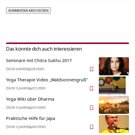
Alternative:
Das könnte dich auch interessieren
Seminare mit Chitra Sukhu 2017
VOR 9 JAHREN
538 VIEWS
Yoga Therapie Video „Waldsonnengruß“
VOR 15 JAHREN
972 VIEWS
Yoga Wiki über Dharma
VOR 10 JAHREN
910 VIEWS
Praktische Hilfe für Japa
VOR 12 JAHREN
493 VIEWS