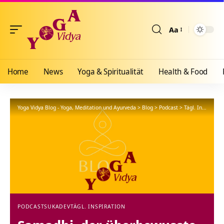
Aa
Größenänderun
Home
News
Yoga & Spiritualität
Health & Food
Yoga Vidya Blog - Yoga, Meditation und Ayurveda
>
Blog
>
Podcast
>
Tägl. Inspiration
PODCAST
SUKADEV
TÄGL. INSPIRATION